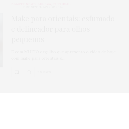
BEAUTY NEWS
,
BELEZA
,
TUTORIAL
2 DE SETEMBRO DE 2014
Make para orientais: esfumado
e delineador para olhos
pequenos
É com MUITO orgulho que apresento o vídeo de hoje
com make para orientais e…
2 SHARES
BELEZA
,
TUTORIAL
11 DE AGOSTO DE 2014
Sombra marrom opaca: 5 jeitos
de usar