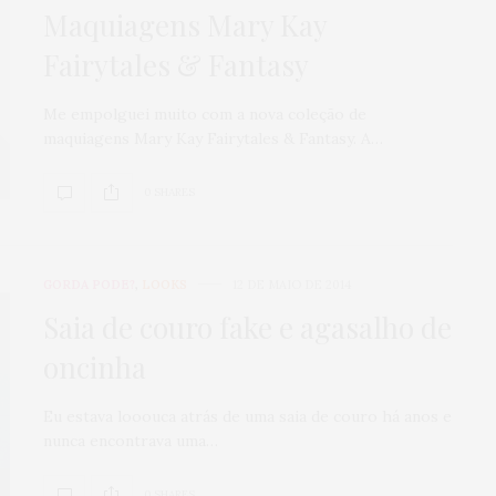
Maquiagens Mary Kay
Fairytales & Fantasy
Me empolguei muito com a nova coleção de
maquiagens Mary Kay Fairytales & Fantasy. A…
0 SHARES
GORDA PODE?
,
LOOKS
12 DE MAIO DE 2014
Saia de couro fake e agasalho de
oncinha
Eu estava looouca atrás de uma saia de couro há anos e
nunca encontrava uma…
0 SHARES