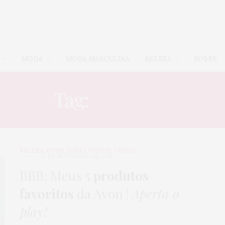
MODA
MODA MASCULINA
BELEZA
SOBRE
Tag:
SOMBRA
BELEZA
,
HOME
,
PUBLI
,
TESTEI
,
VÍDEOS
10 DE NOVEMBRO DE 2015
BBB: Meus 5
produtos
favoritos
da Avon |
Aperta o
play!