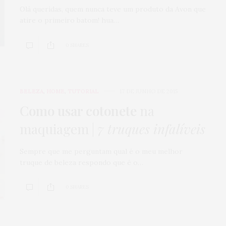
Olá queridas, quem nunca teve um produto da Avon que
atire o primeiro batom! hua…
0 SHARES
BELEZA
,
HOME
,
TUTORIAL
17 DE JUNHO DE 2015
Como usar cotonete
na
maquiagem |
7 truques infalíveis
Sempre que me perguntam qual é o meu melhor
truque de beleza respondo que é o…
0 SHARES