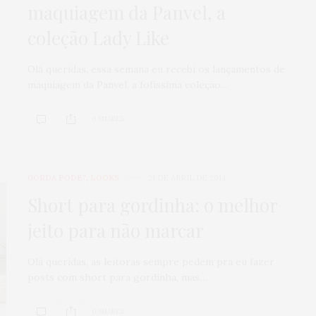
maquiagem da Panvel, a
coleção Lady Like
Olá queridas, essa semana eu recebi os lançamentos de
maquiagem da Panvel, a fofíssima coleção…
0 SHARES
GORDA PODE?
,
LOOKS
21 DE ABRIL DE 2014
Short para gordinha: o melhor
jeito para não marcar
Olá queridas, as leitoras sempre pedem pra eu fazer
posts com short para gordinha, mas…
0 SHARES