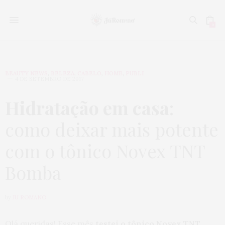
0
BEAUTY NEWS
,
BELEZA
,
CABELO
,
HOME
,
PUBLI
4 DE SETEMBRO DE 2017
Hidratação em casa
:
como deixar mais potente
com o tônico Novex TNT
Bomba
by
JU ROMANO
Olá queridas! Esse mês
testei o tônico Novex TNT