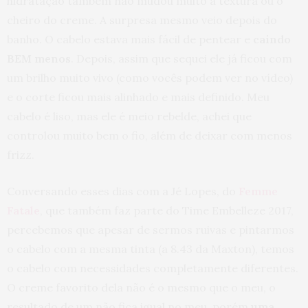
hidratação também não mudou muito a textura ou o
cheiro do creme. A surpresa mesmo veio depois do
banho. O cabelo estava mais fácil de pentear e
caindo
BEM menos
. Depois, assim que sequei ele já ficou com
um brilho muito vivo (como vocês podem ver no vídeo)
e o corte ficou mais alinhado e mais definido. Meu
cabelo é liso, mas ele é meio rebelde, achei que
controlou muito bem o fio, além de deixar com menos
frizz.
Conversando esses dias com a Jé Lopes, do
Femme
Fatale
, que também faz parte do Time Embelleze 2017,
percebemos que apesar de sermos ruivas e pintarmos
o cabelo com a mesma tinta (a 8.43 da Maxton), temos
o cabelo com necessidades completamente diferentes.
O creme favorito dela não é o mesmo que o meu, o
resultado de um não fica igual no meu, porém
uma