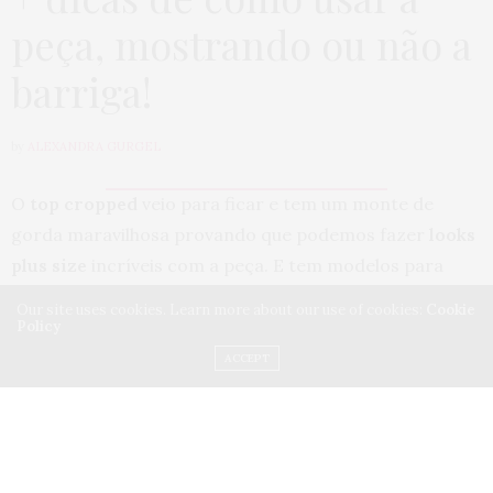
peça, mostrando ou não a
barriga!
by
ALEXANDRA GURGEL
O
top cropped
veio para ficar e tem um monte de
gorda maravilhosa provando que podemos fazer
looks
plus size
incríveis com a peça. E tem modelos para
todos os gostos! Soltinhos, grudados no corpo,
Our site uses cookies. Learn more about our use of cookies:
Cookie
rendados, listrados, estampados… Basta escolher
Policy
aquele que se sentir melhor e que combine mais com
ACCEPT
seu estilo. Para quem ainda tem dúvida de como usá-lo,
nós separamos algumas dicas e fotos para te ajudar! Se
liga só 😀