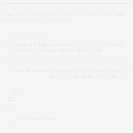
TAGS:
CABELO
,
EMBELLEZE
,
JU ROMANO
,
NOVEX
,
PUBLI
,
RUIVA
,
TIME
EMBELLEZE 2017
,
TNT BOMBA
,
TONICO
PREVIOUS ARTICLE
Top cropped plus size:
looks que vão te inspirar + dicas de
como usar a peça, mostrando ou não a barriga!
NEXT ARTICLE
Aprenda como usar babyliss
e fazer ondas e cachos no
seu cabelo de forma simples e prática
0
NO COMMENTS YET