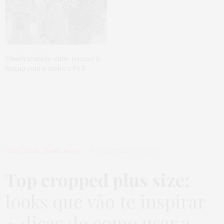
Quadriculado emo:
paguei a
língua com o xadrez PeB
COMO USAR
,
HOME
,
MODA
4 DE SETEMBRO DE 2017
Top cropped plus size:
looks que vão te inspirar
+ dicas de como usar a