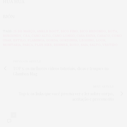
HUÁ HUÁ
BJÓN
TAGS:
25 DE MARÇO
,
ANKLE BOOT
,
BICO FINO
,
BICO REDONDO
,
BOTA
,
BURGUNDY
,
C&A
,
CANO ALTO
,
CANO LONGO
,
CASA SHIVA
,
CASACO
,
COMO
USAR
,
ESTILO
,
FLAMINGA
,
GORDA
,
GORDINHA
,
LEGGING
,
LOOK
,
MONTARIA
,
PARCA
,
PLUS SIZE
,
RENNER
,
ROXO
,
SAIA
,
SALTO
,
VESTIDO
PREVIOUS ARTICLE
TOP 5: os melhores vídeos tutoriais, dicas e truques na
Glambox Mag
NEXT ARTICLE
Top 6: os links que você precisa ver e ler sobre corpo,
aceitação e preconceito
4