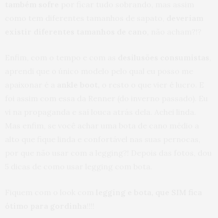
também sofre
por ficar tudo sobrando, mas assim
como tem diferentes tamanhos de sapato,
deveriam
existir diferentes tamanhos de cano
, não acham?!?
Enfim, com o tempo e com as
desilusões consumistas
,
aprendi que o único modelo pelo qual eu posso me
apaixonar é a
ankle boot,
o resto o que vier é lucro. E
foi assim com essa da Renner (do inverno passado). Eu
vi na propaganda e saí louca atrás dela. Achei linda.
Mas enfim, se você achar uma bota de cano médio a
alto que fique linda e confortável nas suas pernocas,
por que não usar com a legging?! Depois das fotos, dou
5 dicas de como usar legging com bota.
Fiquem com o look com
legging e bota, que SIM fica
ótimo para gordinha
!!!!