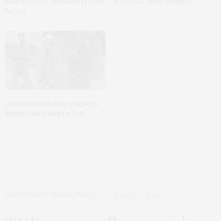
indicações de calçados pra pés
é o meu e onde comprar
largos
Quadriculado emo:
paguei a
língua com o xadrez PeB
BEAUTY NEWS
,
BELEZA
,
PUBLI
27 DE MARÇO DE 2014