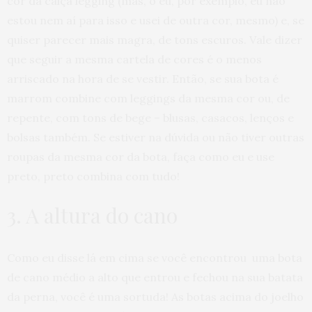
cor da calça legging (mas, ó eu, por exemplo, eu não
estou nem aí para isso e usei de outra cor, mesmo) e, se
quiser parecer mais magra, de tons escuros. Vale dizer
que seguir a mesma cartela de cores é o menos
arriscado na hora de se vestir. Então, se sua bota é
marrom combine com leggings da mesma cor ou, de
repente, com tons de bege – blusas, casacos, lenços e
bolsas também. Se estiver na dúvida ou não tiver outras
roupas da mesma cor da bota, faça como eu e use
preto, preto combina com tudo!
3. A altura do cano
Como eu disse lá em cima se você encontrou uma bota
de cano médio a alto que entrou e fechou na sua batata
da perna, você é uma sortuda! As botas acima do joelho