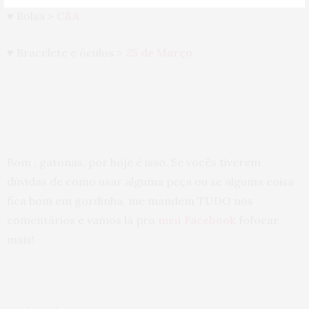
♥ Bolsa >
C&A
♥ Bracelete e óculos >
25 de Março
Bom , gatonas, por hoje é isso. Se vocês tiverem
dúvidas de como usar alguma peça ou se alguma coisa
fica bom em gordinha, me mandem TUDO nos
comentários e vamos lá pro
meu Facebook
fofocar
mais!