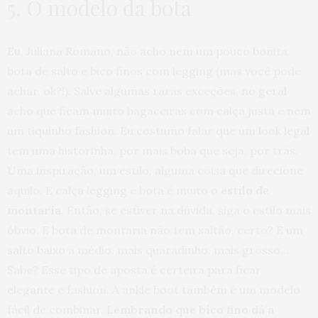
5. O modelo da bota
Eu, Juliana Romano, não acho nem um pouco bonita
bota de salto e bico finos com legging (mas você pode
achar, ok?!). Salve algumas raras exceções, no geral
acho que ficam muito bagaceiras com calça justa e nem
um tiquinho fashion. Eu costumo falar que um look legal
tem uma historinha, por mais boba que seja, por trás.
Uma inspiração, um estilo, alguma coisa que direcione
aquilo. E calça legging e bota é muito o
estilo de
montaria
. Então, se estiver na dúvida, siga o estilo mais
óbvio. E bota de montaria não tem saltão, certo? É um
salto baixo a médio, mais quaradinho, mais grosso…
Sabe? Esse tipo de aposta é certeira para ficar
elegante e fashion. A ankle boot também é um modelo
fácil de combinar.
Lembrando que bico fino dá a