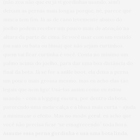
(não zoa não que eu já vi gordinhas usando, sim!)
deixam as pernas mais longas porque, né, parece que
nunca tem fim. Já as de cano levemente abaixo do
joelho podem receber um pouco mais de atenção na
altura da parte de cima. Se você usar com um vestido
(ou saia ou bata ou blusa) que não sejam curtinhos,
quem vai ficar curtinha é você. Conta no mínimo um
palmo acima do joelho, para dar uma boa distância do
final da bota. Já se for a ankle boot, ela deixa a perna
um pouco mais grossa mesmo, mas eu acho elas tão
legais que nem ligo! Usá-las assim como eu estou
usando – com a legging escura, por dentro da bota,
parecendo uma meia-calça e a blusa mais curta – ajuda
a minimizar o efeito. Mas no modo geral, eu acho que
você não precisa ficar “se emagrecendo” toda hora.
Assume essa perna gordinha e usa uma bota linda,