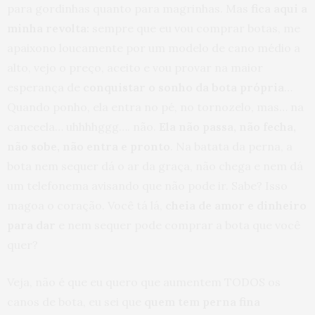
para gordinhas quanto para magrinhas. Mas
fica aqui a
minha revolta:
sempre que eu vou comprar botas, me
apaixono loucamente por um modelo de cano médio a
alto, vejo o preço, aceito e vou provar na maior
esperança de
conquistar o sonho da bota própria
…
Quando ponho, ela entra no pé, no tornozelo, mas… na
caneeela… uhhhhggg…. não.
Ela não passa, não fecha,
não sobe, não entra e pronto
. Na batata da perna, a
bota nem sequer dá o ar da graça, não chega e nem dá
um telefonema avisando que não pode ir. Sabe? Isso
magoa o coração. Você tá lá,
cheia de amor e dinheiro
para dar
e nem sequer pode comprar a bota que você
quer?
Veja, não é que eu quero que aumentem TODOS os
canos de bota, eu sei que
quem tem perna fina