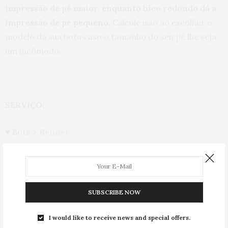
impressão de pé maior, enquanto bico redondo dá a
impressão de pé pequeno.
Calcule isso ao escolher o
modelo da sua bota caso o tamanho do seu pé lhe seja
um incômodo.
SERVIÇO:
♥ Bota >
Renner
♥ Legging >
Flaminga
♥ Blusa >
Casa Shiva
SUBSCRIBE NOW
♥ Casaco > é da Nonna
I would like to receive news and special offers.