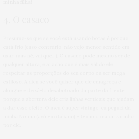
minha filha!
4. O casaco
Presume-se que se você está usando botas é porque
está frio (caso contrário, não vejo menor sentido em
usar, mas né, vai que…). O casaco pode mesmo ser de
qualquer altura, e aí acho que é mais válido ele
respeitar as proporções do seu corpo ou ser mega
estiloso. A dica se você quiser que ele emagreça e
alongue é deixá-lo desabotoado da parte da frente,
porque a abertura dele cria linhas verticais que ajudam
a dar esse efeito. O meu é super vintage, eu peguei da
minha Nonna (avó em italiano) e tenho o maior carinho
por ele.