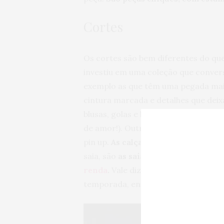
Cortes
Os cortes são bem diferentes do qu
investiu em uma coleção que conver
exemplo as que têm uma pegada mai
cintura marcada e detalhes que deixa
blusas, golas e botões frontais nas s
de amor!). Outras são mais justas e
pin up.
As calças skinny são realme
saia, são
as saias midi, que aparece
renda
.
Vale dizer que essa é uma co
temporada, então tudo pode mudar 