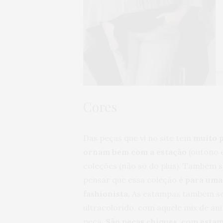
Cores
Das peças que vi no site tem
muito p
ornam bem com a estação
(outono e
coleções (não só do plus). Também sã
pensar que essa coleção
é para uma
fashionista.
As estampas também seg
ultracolorido, com aquele mix de an
peça.
São peças chiques, com estam