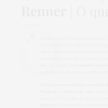
Renner
| O qu
by
JU ROMANO
16
Olá queridas! Ontem foi o
lançament
vários bafões nas redes sobre as peç
que a coleção seria daquelas que as
realmente ficaria ultra frustrada c
site até a noite, mas
quando entrei 
suspeitei não estar lendo sobre a m
Para quem acompanha com olhos de
Topshop e a Nasty Gal
, tanto as pe
looks e até a escolha de modelos
par
babando
. É uma coleção mais básica