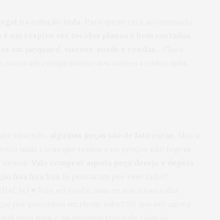
legal na coleção toda
. Para quem está acostumada
s
é um respiro ver tecidos planos e bem cortados
.
dos em jacquard, viscose, suede e rendas…
Claro,
ca como um complemento aos outros tecidos mais
 até entendo
, algumas peças são de fato caras.
Mas a
ento mais caras que temos e os preços não fogem
o menor.
Vale comprar aquela peça desejo e depois
ção hua hua hua
Já pensaram por esse lado?!
AÇÃO ♥ Não sei vocês, mas eu sou a louca das
eças por precinhos incríveis, sabe? Só que até agora
vel para mim e na próxima troca de coleção