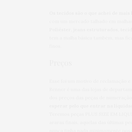
Os tecidos são o que achei de mais 
com um mercado talhado em malha
Poliéster, jeans estruturados, teci
tem a malha básica também, mas fi
finos.
Preços
Esse foi um motivo de reclamação e
Renner é uma das lojas de departam
dos preços das peças de numeraçã
esperar pelo que entrar na liquida
Teremos peças PLUS SIZE EM LIQUID
araras finais, aquelas das últimas p
nunca tinha nada minimamente possí