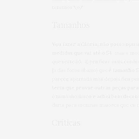
teremos \o/
Tamanhos
Vou fazer a Glória: não posso opina
medidas que vai até o 54
, mas a med
que veste 50. E pra ficar mais confu
(a das fotos abaixo) que
é tamanho 50
parece apertada mas depois fica per
teria que provar outras peças par
é tamanho único e
achei bem decen
daria para meninas maiores que eu 
Críticas