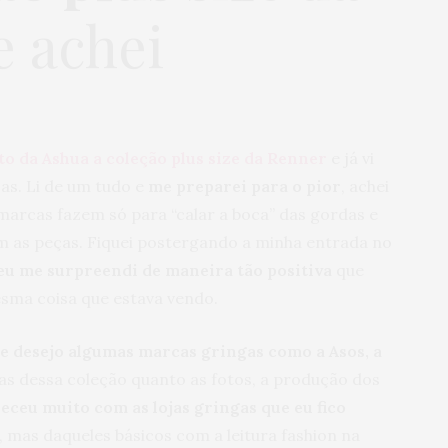
e achei
o da Ashua a coleção plus size da Renner
e já vi
as. Li de um tudo e
me preparei para o pior
, achei
 marcas fazem só para “calar a boca” das gordas e
om as peças. Fiquei postergando a minha entrada no
eu me surpreendi de maneira tão positiva
que
esma coisa que estava vendo.
 desejo algumas marcas gringas como a Asos, a
ças dessa coleção quanto as fotos, a produção dos
eceu muito com as lojas gringas que eu fico
, mas daqueles básicos com a leitura fashion na