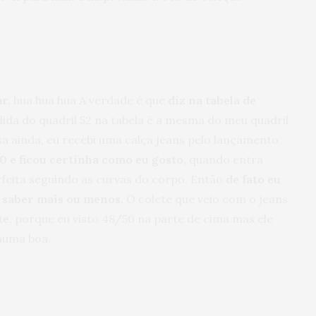
r.
hua hua hua A verdade é que
diz na tabela de
ida do quadril 52 na tabela é a mesma do meu quadril
sa ainda, eu recebi uma calça jeans pelo lançamento
 e ficou certinha como eu gosto,
quando entra
feita seguindo as curvas do corpo. Então
de fato eu
a saber mais ou menos.
O colete que veio com o jeans
te
, porque eu visto 48/50 na parte de cima mas ele
numa boa.