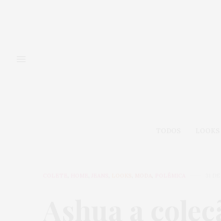
TODOS
LOOKS
COLETE
,
HOME
,
JEANS
,
LOOKS
,
MODA
,
POLÊMICA
31 D
Ashua a coleçã