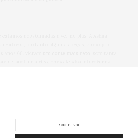
e estamos acostumadas a ver no plus. A Ashua
sa entre si, portanto algumas peças, como por
s anos 60, vieram
um corte mais reto
, sem tanta
m o visual mais rico, como fendas laterais nas
aias (gente, o que é
a saia jeans evasê
?! Quase morri
 acinturadas, mas sem ser aquela caracterização de
nte skinny,
sabe? Meu ponto alto, porque amo uma
ram em vários estilos:
da jeans
até
a fina com
leção de inverno seguindo as tendências de corte da
na próxima.