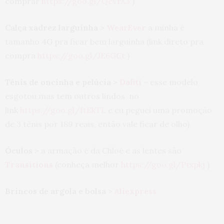
comprar
https://goo.gl/QeVrX3
)
Calça xadrez larguinha
>
WearEver
a minha é
tamanho 4G pra ficar bem larguinha (link direto pra
compra
https://goo.gl/JE6GCt
)
Tênis de oncinha e pelúcia
>
Dafiti
– esse modelo
esgotou mas tem outros lindos no
link
https://goo.gl/ftEkTL
e eu peguei uma promoção
de 3 tênis por 189 reais, então vale ficar de olho)
Óculos
> a armação é da Chloé e as lentes são
Transitions
(conheça melhor
https://goo.gl/Ptxpkj
)
Brincos de argola e bolsa
>
Aliexpress