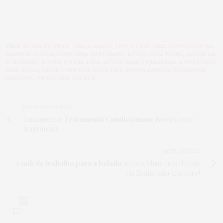
TAGS:
ACIMA DO PESO
,
CALÇA LARGA
,
CINTO PLUS SIZE
,
CONFORTÁVEL
,
FASHION
,
GORDA
,
GORDINHA
,
JU ROMANO
,
LOOKS COM TÊNIS
,
LOOKS DA
JU ROMANO
,
LOOKS DO DIA A DIA
,
LOOKS PARA TRABALHAR
,
LOOKS PLUS
SIZE
,
MODA
,
ONDE COMPRAR
,
PLUS SIZE
,
ROUPA BARATA
,
TAMANHOS
GRANDES
,
WEAREVER
,
XADREZ
PREVIOUS ARTICLE
Lançamento:
Tratamento Condicionante Novex
com 7
fragrâncias
NEXT ARTICLE
Look de trabalho para a balada
: jeans e blusa com decote
da Realist não tem erro!
2