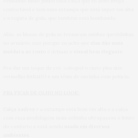
Pensando nisso juntei essa calça que eu acho mega
confortável e tem uma estampa que está super em alta
e a regata de gola, que também está bombando.
Aliás, as blusas de gola se tornaram minhas queridinhas
no armário, isso porque eu acho que
elas dão mais
moldura ao rosto
e deixam o
visual bem elegante
.
Pra dar um toque de cor, coloquei o cinto plus size
vermelho BABADO e um tênis de oncinha com pelúcia.
PRA FICAR DE OLHO NO LOOK:
Calça xadrez >
a estampa está bem em alta e a calça
com essa modelagem mais soltinha ultrapassou o limite
do conforto e está sendo
usada em diversos
ambientes
.