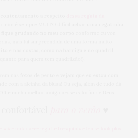
e contentamento a respeito
dessa regata da
ra mim é sempre MUITO difícil
achar uma regatinha
o fique grudando no meu corpo
conforme eu vou
todas, mas fui surpreendida de uma forma muito
ito e nas costas, como na barriga e no quadril
 quanto para quem tem quadrilzão!).
rem nas
fotos de perto e vejam que eu estou com
unde com a alcinha da blusa! Ou seja, além de tudo dá
MOR
e minha melhor amiga nesse calorão de Deus.
confortável
para o verão
♥