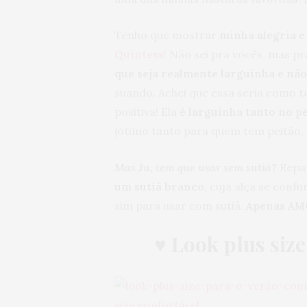
Tenho que mostrar
minha alegria 
Quintess
! Não sei pra vocês, mas p
que seja realmente larguinha e nã
suando. Achei que essa seria como 
positiva! Ela
é larguinha tanto no pe
(ótimo tanto para quem tem peitão,
Mas Ju, tem que usar sem sutiã?
Repa
um sutiã branco
, cuja alça se conf
sim para usar com sutiã.
Apenas A
♥
Look plus size