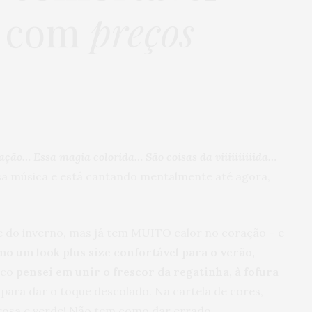
e com
preços
ção… Essa magia colorida… São coisas da viiiiiiiiiida…
sa música e está cantando mentalmente até agora,
je do inverno, mas já tem MUITO calor no coração – e
o um look plus size confortável para o verão,
ico
pensei em unir o frescor da regatinha, à fofura
, para dar o toque descolado. Na cartela de cores,
 rosa e verde! Não tem como dar errado…