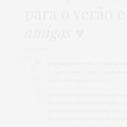
para o verão 
amigos
♥
by
JU ROMANO
0
Vem chegando o verão… O calor no cora
E aí gente linda? Quem lembrou des
bota o dedo aqui \o \o \o \o
O fato é que a gente está saindo ho
nas pernas e braços! Então
nada com
aproveitando esse momento desért
da saia rodada e um tênis flatform
uma das minhas misturas favoritas: