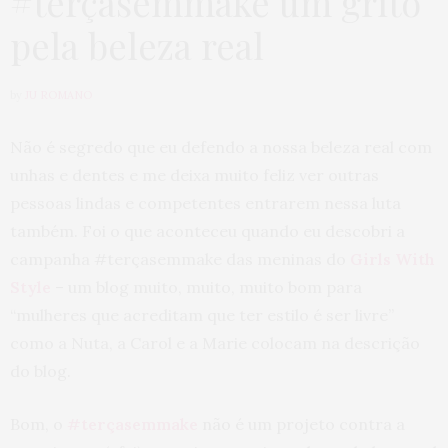
#terçasemmake um grito
pela beleza real
by
JU ROMANO
Não é segredo que eu defendo a nossa beleza real com
unhas e dentes e me deixa muito feliz ver outras
pessoas lindas e competentes entrarem nessa luta
também. Foi o que aconteceu quando eu descobri a
campanha #terçasemmake das meninas do
Girls With
Style
– um blog muito, muito, muito bom para
“mulheres que acreditam que ter estilo é ser livre”
como a Nuta, a Carol e a Marie colocam na descrição
do blog.
Bom, o
#terçasemmake
não é um projeto contra a