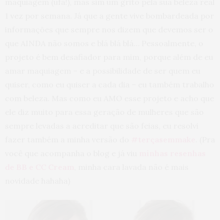
maquiagem (ufa!), mas sim um grito pela sua beleza real
1 vez por semana. Já que a gente vive bombardeada por
informações que sempre nos dizem que devemos ser o
que AINDA não somos e blá blá blá… Pessoalmente, o
projeto é bem desafiador para mim, porque além de eu
amar maquiagem – e a possibilidade de ser quem eu
quiser, como eu quiser a cada dia – eu também trabalho
com beleza. Mas como eu AMO esse projeto e acho que
ele diz muito para essa geração de mulheres que são
sempre levadas a acreditar que são feias, eu resolvi
fazer também a minha versão do
#terçasemmake
. (Pra
você que acompanha o blog e já viu
minhas resenhas
de BB e CC Cream
, minha cara lavada não é mais
novidade hahaha)