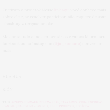
Curtiram o projeto? Nesse
link aqui
você conhece mais
sobre ele e, se resolver participar, não esquece de usar
a hashtag #terçasemmake
Me conta tudo aí nos comentários e vamos lá pro meu
facebook ou no Instagram (
@ju_romano
) conversar
mais
HUA HUA
BJÓN
TAGS:
#TERÇASEMMAKE
,
BELEZA REAL
,
CARA LIMPA
,
CRUA
,
ESPINHAS
,
GWS
,
MAQUIAGEM
,
MARCAS
,
NUA
,
PELE
,
PROJETOS
,
ROSÁCEA