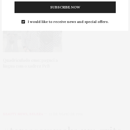
largos
SUBSCRIBE NOW
I would like to receive news and special offers.
Quadriculado emo:
paguei a
língua com o xadrez PeB
BEAUTY NEWS
,
BELEZA
22 DE JULHO DE 2014