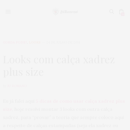
0
GORDA PODE?
,
LOOKS
24 DE JULHO DE 2014
Looks com calça xadrez
plus size
by
JU ROMANO
Eu já falei aqui
5 dicas de como usar calça xadrez plus
size
, hoje resolvi montar 3 looks com outra calça
xadrez, para “provar” a teoria que sempre coloco aqui
a respeito de calças estampadas (seja ela xadrez ou