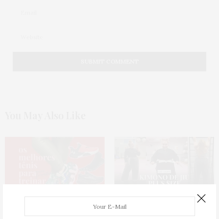
You May Also Like
Meus tênis de academia:
KIMONO PLUS SIZE:
de onde
indicações de calçados pra pés
é o meu e onde comprar