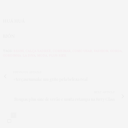
HUÁ HUÁ
BJÓN
TAGS:
BESNI
,
CALÇA XADREZ
,
COMBINAR
,
COMO USAR
,
FASHION
,
GORDA
,
GORDINHA
,
LA DIVA
,
MODA
,
PLUS SIZE
PREVIOUS ARTICLE
#terçasemmake um grito pela beleza real
NEXT ARTICLE
Roupas plus size de verão e muita estampa na Rery Class
1