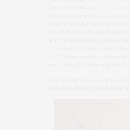
sim, as vezes nossa cabeça cria uma
melhor na vida real, não é sempre o
minha grande libertação com a
saia
(esse look
AQUI
). Eu amei tanto esse
usar outra saia curta, com meia-calç
o que eu estava acostumada e, adivin
daí?!?
Então, fica a dica: a única o
usar é a sua e de mais ninguém. Se 
Bom, fiquem com o look de hoje co
moletom fofíssimo
com algumas apli