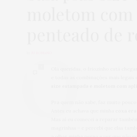
moletom com a
penteado de r
by
JU ROMANO
1
Olá queridas, o friozinho está cheg
e todas as combinações mais legais 
size
estampada
e moletom com apl
Pra quem não sabe, faz muito pouc
Antes eu achava que minha
coxa era
Mas aí eu comecei a reparar também
magrinhas – e percebi que elas també
a olhar minha perna e ver que não e