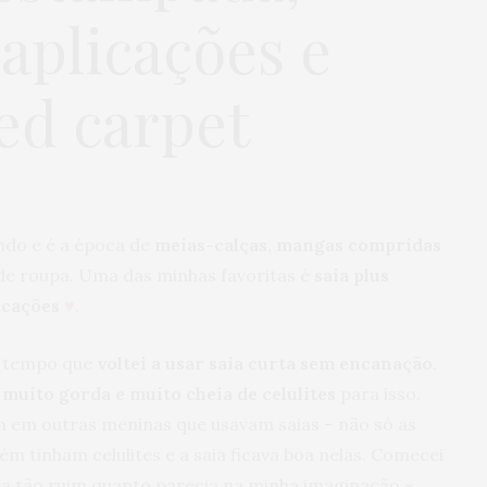
plicações e
ed carpet
ando e é a época de
meias-calças, mangas compridas
de roupa. Uma das minhas favoritas é
saia plus
icações
♥
.
o tempo que
voltei a usar saia curta sem encanação
.
 muito gorda e muito cheia de celulites
para isso.
 em outras meninas que usavam saias – não só as
m tinham celulites e a saia ficava boa nelas. Comecei
ra tão ruim quanto parecia na minha imaginação –