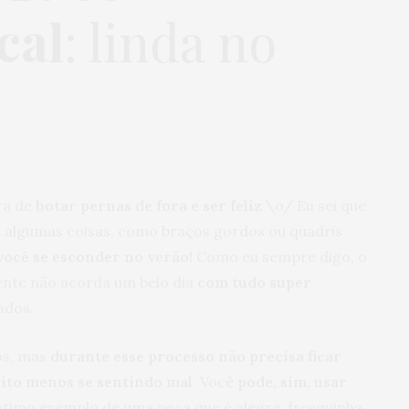
cal
: linda no
ra de
botar pernas de fora e ser feliz
\o/ Eu sei que
 algumas coisas, como braços gordos ou quadris
você se esconder no verão!
Como eu sempre digo, o
gente não acorda um belo dia
com tudo super
ados.
os, mas
durante esse processo não precisa ficar
uito menos se sentindo mal
. Você
pode, sim, usar
imo exemplo de uma peça que é alegre, fresquinha