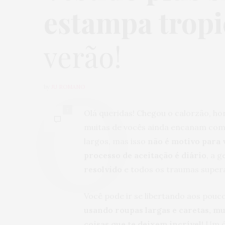
estampa tropi
verão!
by
JU ROMANO
7
Olá queridas! Chegou o calorzão, ho
muitas de vocês ainda encanam com
largos, mas isso
não é motivo para 
processo de aceitação é diário
, a 
resolvido
e todos os traumas super
Você pode ir se libertando aos pouc
usando roupas largas e caretas, m
coisas que te deixem incrível!
Um ót