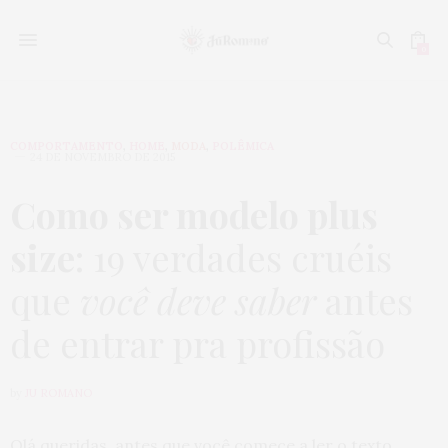
0
COMPORTAMENTO
,
HOME
,
MODA
,
POLÊMICA
24 DE NOVEMBRO DE 2015
Como ser modelo plus
size
: 19 verdades cruéis
que
você deve saber
antes
de entrar pra profissão
by
JU ROMANO
Olá queridas, antes que você comece a ler o texto,