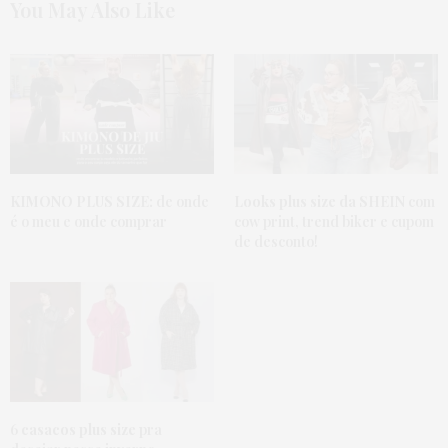
You May Also Like
RUBIA DE PAIVA MACHADO
DISSE:
eu queria ser modelo Plus size mas meu padrão
não é esse sou bem baixa como a maioria das
brasileira 1.51 e 94 46 anos mais sou uma gorda
bem bonita e acho que tem muitas mulheres nesse
tamanho que tem muita dificuldade de encontrar
roupa porque parece que as marcas de roupa só
faiz roupa pra gorda alta sendo que é raro ter
brasileira de 1.75 e pare que toda gorda tem que
ser alta
KIMONO PLUS SIZE:
de onde
Looks plus size da SHEIN
com
é o meu e onde comprar
cow print, trend biker e cupom
3 DE MARÇO DE 2022 ÀS 9:48 PM
de desconto!
MARIA CUNHA
DISSE:
Olha depois do que eu li eu só te tenho a agradecer
com isto abri os olhos e já não quero ser porque sei
as minhas capacidades e sei que eu não conseguiria
mas obrigada mesmo beijinhos de Portugal ❤️ Vou
me limitar a tirar fotos e a meter no Instagram
11 DE JULHO DE 2020 ÀS 2:18 AM
6
casacos plus size
pra