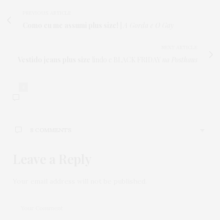
PREVIOUS ARTICLE
Como eu me assumi plus size!
|
A Gorda e O Gay
NEXT ARTICLE
Vestido jeans plus size
lindo e BLACK FRIDAY
na Posthaus
8
8 COMMENTS
Leave a Reply
ALDETE BRITO RODRIGUES
DISSE:
Quero ser uma modelo plus size .pf tem alguém que
possa me ajudar .Entre em contato comigo pf.
Your email address will not be published.
15 DE ABRIL DE 2023 ÀS 7:57 PM
CÁSSIA
DISSE: