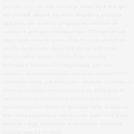
para ser exercida.
Não é só tirar fotos! Você tem que
ser pontual, amável, paciente, simpática, educada,
agilizada, não pode ter preguiça ou reclamar de
cansaço e, peloamordesantocristo, TEM que ter um
repertório vasto de poses
. Além do corpo dentro do
padrão do mercado, ainda tem que ter pele firme,
pouca celulite, unhas e cabelos bem cuidados,
hidratados, brilhantes e bem pintados, pele sem
espinhas, marcas ou manchas e tem que estar SEMPRE
com unhas feitas, pele hidratada e depilada. Claro que o
Photoshop resolve muita coisa na hora de finalizar a
campanha e algumas marcas levam cabeleireiros e
manicures para o shooting, mas
nem todas as marcas
têm verba para bancar um extreme make over. É um
absurdo e foge totalmente do propósito da beleza
natural, mas é a verdade.