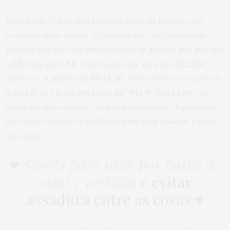
Eu já tenho 2 (um da Flaminga e um da Lupo) e vou
comprar mais alguns. Como sei que vocês também
passam por isso, fiz
uma seleção de shorts que vão até
o EXG ou até o 56
, lembrando que eles são BEEEM
elásticos,
à partir de R$ 19,90
. Eles estão nessa galeria
acima (é só
clicar em cima do “VIEW GALLERY”
no
canto direito superior da imagem acima e ir passando
pro lado) e deixei os
créditos com link abaixo
. Espero
que ajude!
♥
Shorts para usar por baixo de
saias e vestidos
e
evitar
assadura entre as coxas
♥