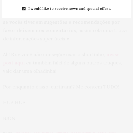
I would like to receive news and special offers.
Bom, sei que tem vários outros em muitas lojas,
então
se vocês tiverem sugestões e recomendações por
favor deixem nos comentários
, assim rola uma troca
de informações super úteis ♥
Ah! E se você não consegue usar o shortinho,
nesse
post aqui
eu também falei de alguns outros truques,
vale dar uma olhadinha!
Por enquanto é isso, curtiram!? Me contem TUDO!
HUA HUA
BJÓN