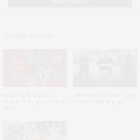
AMALIA ANGELI
DISSE:
Amei
19 DE JULHO DE 2016 ÀS 2:27 AM
You May Also Like
ISABELA
DISSE:
Nossa eu uso um da Liz que não esta na sua lista, e
o que eu mais gosto nele é que ele não é modelador
e não me aperta… A função real dele é disfarçar
celulite e tenho amigas medicas que usam ate com
calça branca que marca muito e ele não aparece… eu
uso com vestido msm… é esse olha
http://www.dafiti.com.br/Bermuda-Liz-Estetica-
Preta-1046203.html
Meus tênis de academia:
KIMONO PLUS SIZE:
de onde
Porque o que me incomoda nesses shorts é ficar
indicações de calçados pra pés
é o meu e onde comprar
apertando… e esse que eu falei ele só não me deixa
assar msm
largos
17 DE JULHO DE 2016 ÀS 2:28 PM
VANDA
DISSE:
Desodorante aerosol ajuda muito, vais ficar