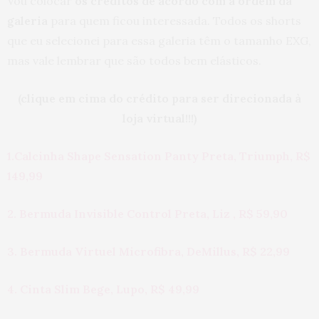
Vou colocar
os créditos de acordo com a ordem da
galeria
para quem ficou interessada. Todos os shorts
que eu selecionei para essa galeria têm o tamanho EXG,
mas vale lembrar que são todos bem elásticos.
(clique em cima do crédito para ser direcionada à
loja virtual!!!)
1.Calcinha Shape Sensation Panty Preta, Triumph, R$
149,99
2. Bermuda Invisible Control Preta, Liz , R$ 59,90
3. Bermuda Virtuel Microfibra, DeMillus, R$ 22,99
4. Cinta Slim Bege, Lupo, R$ 49,99