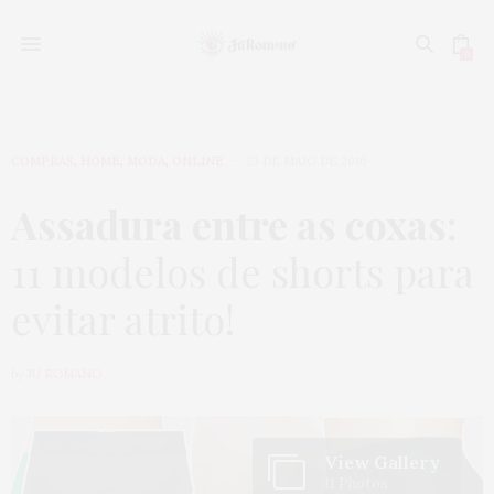
0
COMPRAS
,
HOME
,
MODA
,
ONLINE
23 DE MAIO DE 2016
Assadura entre as coxas
:
11 modelos de shorts para
evitar atrito!
by
JU ROMANO
View Gallery
11 Photos