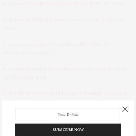
5. Short Microfibra Lingerie Preto, RMB, R$ 19,90
6. Bermuda Slim Alta Sem Costura Preta, Lupo, R$
69,99
7. Cinta Calça com Perna Microfibra Plus Size,
Mondress, R$ 54,50
8. Bermuda modeladora plus size, Calcinha Grande,
R$ 59,90 (até o 56)
9. Bermuda Conforto Plus Size, Flaminga, R$ 63,20
10. Bermuda Basic Comfort Fit Sport, Lupo, R$ 39,90
11. Bermuda Térmica Emana anticelulite, Lupo, R$
SUBSCRIBE NOW
68,90