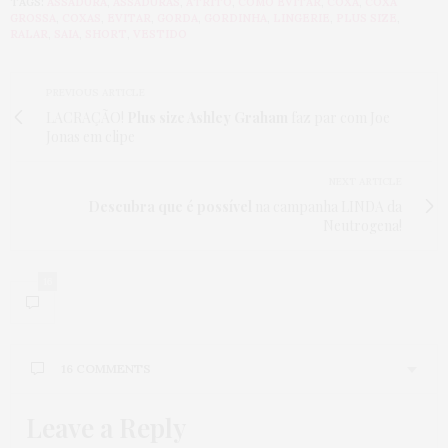
TAGS:
ASSADURA
,
ASSADURAS
,
ATRITO
,
COMO EVITAR
,
COXA
,
COXA
GROSSA
,
COXAS
,
EVITAR
,
GORDA
,
GORDINHA
,
LINGERIE
,
PLUS SIZE
,
RALAR
,
SAIA
,
SHORT
,
VESTIDO
PREVIOUS ARTICLE
LACRAÇÃO!
Plus size Ashley Graham
faz par com Joe
Jonas em clipe
NEXT ARTICLE
Descubra que é possível
na campanha LINDA da
Neutrogena!
16
16 COMMENTS
Leave a Reply
CHAPEUSDEPRAIA
DISSE:
Tão lindo e tão praia…