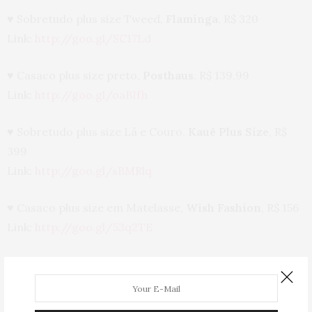
♥ Sobretudo plus size Tweed,
Flaminga
, R$ 320
Link:
http://goo.gl/SC17Ld
♥ Casaco plus size preto,
Posthaus
, R$ 139,99
Link:
http://goo.gl/oaBIfh
♥ Sobretudo plus size Lã e Couro,
Kauê Plus Size
, R$
399
Link:
http://goo.gl/sBMRlq
♥ Casaco plus size em Matelasse,
Wish Fashion
, R$ 156
Link:
http://goo.gl/53q2TE
♥ Casaco plus size de couro ecológico e Tweed,
Kiss
Flower
, R$ 287,90
Link:
http://goo.gl/GQt46U