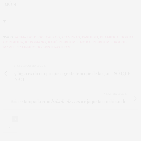
BJÓN
♥
TAGS:
ACIMA DO PESO
,
CASACO
,
COMPRAS
,
FASHION
,
FLAMINGA
,
GORDA
,
GORDINHA
,
JU ROMANO
,
KAUÊ PLUS SIZE
,
MODA
,
PLUS SIZE
,
ROUGE
MARIE
,
TAMANHO GG
,
WISH FASHION
PREVIOUS ARTICLE
5 lugares do corpo que a gente tem que disfarçar...
SÓ QUE
NÃO!
NEXT ARTICLE
Saia estampada com
babado de couro
e jaqueta combinando
0