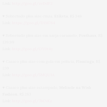
Link:
http://goo.gl/zvDdF2
♥ Sobretudo plus size cinza,
Etiketa
, R$ 348
Link:
https://goo.gl/D1M764
♥ Sobretudo plus size em sarja caramelo,
Posthaus
, R$
139,99
Link:
http://goo.gl/OY0t4y
♥ Casaco plus size com gola em pelúcia,
Flaminga
, R$
239
Link:
http://goo.gl/5MQU1A
♥ Casaco plus size estampado,
Melinde na Wish
Fashion
, R$ 263
Link:
http://goo.gl/7bCvKz