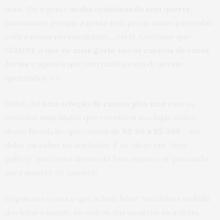
mais. Ou a gente
acaba combinando sem querer,
justamente porque a gente tem peças muito parecidas
com a nossa personalidade… Sei lá. Confesso que
SEMPRE
o que eu mais gosto são os casacos de cores
fortes
e aqueles que têm muiiita cara de serem
quentinhos >.<
Enfim, fiz
uma seleção de casaco plus size
com os
modelos mais lindos que encontrei nas lojas online
desse Brasilzão, que variam
de R$ 90 a R$ 399
– um
deles vai caber no seu bolso! É só clicar em “view
gallery” (no canto direito da foto acima) e ir passando
para morrer de amores!
Depois me conta o que achou, hein? Vou deixar os links
das lojas a seguir, na ordem das imagens na galeria,