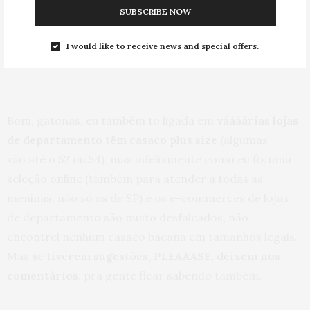
SUBSCRIBE NOW
Vale dizer:
os preços foram pesquisados dia 18/05/2015
logo podem sofrer alterações com o passar dos dias 😉
I would like to receive news and special offers.
Bom, gatonas, eu também to ligada em
váááárias lojas
de departamento têm casaco plus size
(algumas
vão até o 52 ou 54), mas infelizmente como eu fiz uma
seleção online (também para atender a todas as
meninas, não só as de SP) e os e-commerces de lojas
de departamento são muito desfalcados, não
encontrei nenhum casaco bacana em tamanhos legais.
Mas
se tiverem sugestões, PLEAAASE, deixem nos
comentários
, pra gente ficar sabendo também.