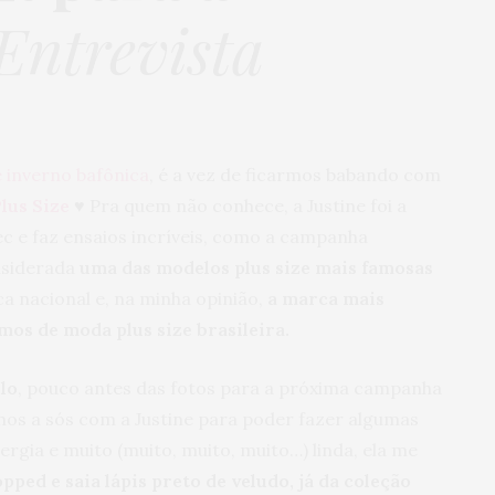
Entrevista
 inverno bafônica
, é a vez de ficarmos babando com
lus Size
♥ Pra quem não conhece, a Justine foi a
ec e faz ensaios incríveis, como a campanha
nsiderada
uma das modelos plus size mais famosas
 nacional e, na minha opinião,
a marca mais
amos de moda plus size brasileira.
lo
, pouco antes das fotos para a próxima campanha
nhos a sós com a Justine para poder fazer algumas
ergia e muito (muito, muito, muito…) linda, ela me
ped e saia lápis preto de veludo, já da coleção