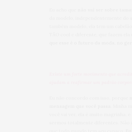
Eu acho que
não vai ser sobre tam
da modelo, independentemente do s
também modelo, ela tem um cabelão 
TÃO cool e diferente, que fazem ela 
que esse é o futuro da moda, no ger
Existe um forte movimento que acredi
ajudam a reafirmar um padrão corpora
Eu não concordo com isso, porque
n
mensagem que você passa
. Minha 
você vai ver, ela é muito magrinha, e
sermos totalmente diferentes. Não 
que todo mundo tem seu espaço.
Eu