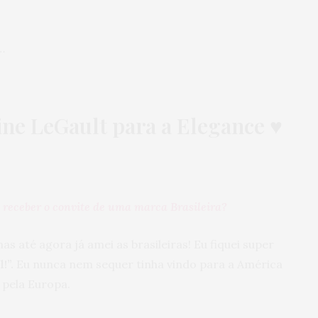
…
ine LeGault para a Elegance
♥
i receber o convite de uma marca Brasileira?
mas até agora já amei as brasileiras! Eu fiquei super
!”.
Eu nunca nem sequer tinha vindo para a América
 pela Europa.