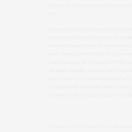
Você ja se sentiu envergonhada ou sof
size?
Envergonhada é uma palavra muito f
parte dos fotógrafos, eles é quem t
uma vez estava fazendo um ensaio c
pude notar que o fotógrafo ficava m
minha chance de te mostrar? Mas is
desafio, mesmo
. Quando fui fotograf
que acontece com muita frequência.
conquistado com mais esforço do q
pessoas com a cabeça muito fechada
E como você vê o futuro da moda plus 