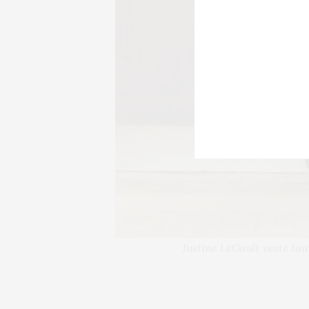
Justine LeGault veste ta