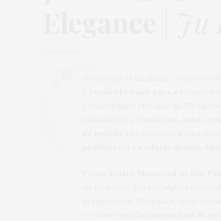
Elegance
|
Ju 
by
JU ROMANO
1
OMG! Depois da última
campanha de
a
Justine LeGault para a
Elegance P
primeira capa plus size da Elle Queb
ImNoAngel
e a
PlusIsEqual
, sendo co
do mundo
. Já a
Elegance
é uma marca
profissional e evoluída quando fal
Foi
no Teatro Municipal de São Pau
da Elegance, que tive alguns minuti
perguntinhas. Simpática, cheia de en
recebeu
vestida com um look de crop