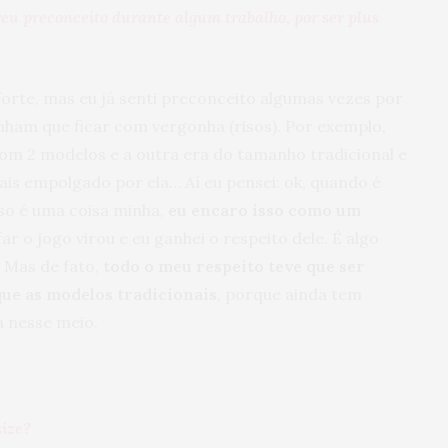
reu preconceito durante algum trabalho, por ser plus
orte, mas eu já senti preconceito algumas vezes por
inham que ficar com vergonha (risos). Por exemplo,
om 2 modelos e a outra era do tamanho tradicional e
ais empolgado por ela… Aí eu pensei: ok, quando é
so é uma coisa minha,
eu encaro isso como um
ar o jogo virou e eu ganhei o respeito dele. É algo
 Mas de fato,
todo o meu respeito teve que ser
ue as modelos tradicionais
, porque ainda tem
 nesse meio.
size?