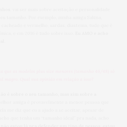
anhos
, vai ser mais sobre aceitação e personalidade
eu tamanho. Por exemplo, minha amiga Sakina,
cacheado e vermelho, sardas, diastema, tudo que é
única, e em 2016 é tudo sobre isso.
Eu AMO e acho
al.
ta que as modelos plus size menores (tamanho 46/48) só
l magro. Qual sua opinião em relação a isso?
ão é sobre o seu tamanho, mas sim sobre a
melhor amiga é provavelmente a menor pessoa que
 ela me diz que eu a ajudo a se aceitar, apesar de
acho que tenha um “tamanho ideal” pra nada, acho
 não estou lá pra defender um tipo de pessoa, estou