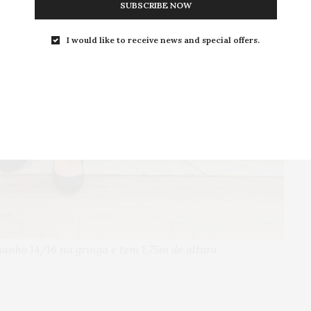
SUBSCRIBE NOW
I would like to receive news and special offers.
manho 14/16 na gringa e tem 1,75m de altura