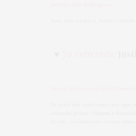
inverno 2017 da Elegance
.
Bom, com a palavra, Justine LeGault
♥
Ju entrevista:
Just
Você já tinha vindo ao brasil? Como fo
Eu ainda não visitei muito por aqui, 
animada, pensei
“Uhuuul, o Brasiiiiil
do Sul – normalmente eu viajo muito