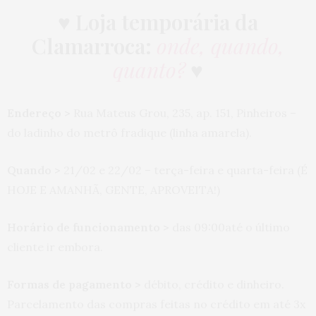
♥
Loja temporária da
Clamarroca:
onde, quando,
quanto?
♥
Endereço >
Rua Mateus Grou, 235, ap. 151, Pinheiros –
do ladinho do metrô fradique (linha amarela).
Quando >
21/02 e 22/02 – terça-feira e quarta-feira (É
HOJE E AMANHÃ, GENTE, APROVEITA!)
Horário de funcionamento >
das 09:00até o último
cliente ir embora.
Formas de pagamento >
d
ébito, crédito e dinheiro.
Parcelamento das compras feitas no crédito em até 3x