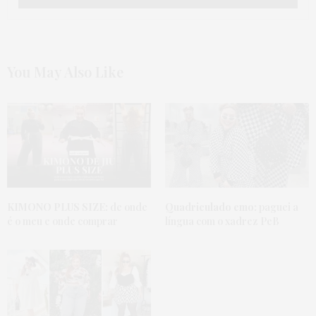
You May Also Like
KIMONO PLUS SIZE:
de onde
Quadriculado emo:
paguei a
é o meu e onde comprar
língua com o xadrez PeB