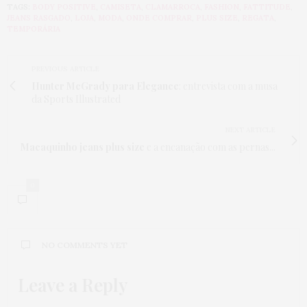
TAGS:
BODY POSITIVE
,
CAMISETA
,
CLAMARROCA
,
FASHION
,
FATTITUDE
,
JEANS RASGADO
,
LOJA
,
MODA
,
ONDE COMPRAR
,
PLUS SIZE
,
REGATA
,
TEMPORÁRIA
PREVIOUS ARTICLE
Hunter McGrady para Elegance
: entrevista com a musa
da Sports Illustrated
NEXT ARTICLE
Macaquinho jeans plus size
e a encanação com as pernas...
0
NO COMMENTS YET
Leave a Reply