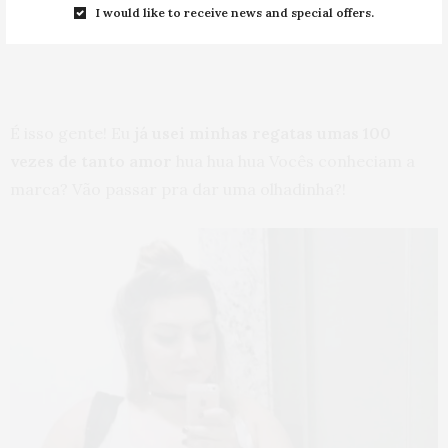
I would like to receive news and special offers.
/events/166852720485165
É isso gente! Eu
já usei minhas regatas umas 100
vezes de tanto amor
hua hua hua Vocês conheciam a
marca? Vão passar pra dar uma olhadinha?!