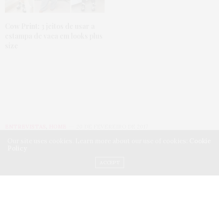
Cow Print:
3 jeitos de usar a
estampa de vaca em looks plus
size
ENTREVISTAS
,
HOME
20 DE FEVEREIRO DE 2017
Our site uses cookies. Learn more about our use of cookies:
Cookie
Hunter McGrady para
Policy
ACCEPT
Elegance
: entrevista com
a musa da Sports
Illustrated