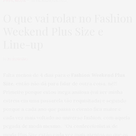
FWPS
,
MODA
18 DE JULHO DE 2013
O que vai rolar no Fashion
Weekend Plus Size e
Line-up
by
JU ROMANO
Falta menos de 4 dias para o
Fashion Weekend Plus
Size
, então não dá para falar de outra coisa, né?!
Primeiro porque estou mega ansiosa (vai ser minha
estreia em uma passarela tão requisitada) e segundo
porque a cada ano que passa o evento fica maior e
cada vez mais voltado ao universo fashion, com aquela
pegada de moda mesmo. “Os confeccionistas de
moda
Plus Size
estão cada vez mais atentos ao que os