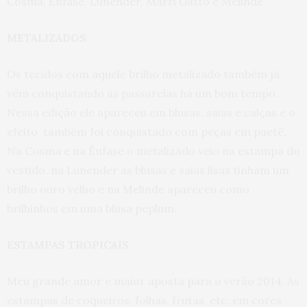
Cosma, Ênfase, Lunender, Marri Gattô e Melinde
METALIZADOS
Os tecidos com aquele brilho metalizado também já
vêm conquistando as passarelas há um bom tempo.
Nessa edição ele apareceu em blusas, saias e calças e o
efeito também foi conquistado com peças em paetê.
Na Cosma e na Ênfase o metalizado veio na estampa do
vestido, na Lunender as blusas e saias lisas tinham um
brilho ouro velho e na Melinde apareceu como
brilhinhos em uma blusa peplum.
ESTAMPAS TROPICAIS
Meu grande amor e maior aposta para o verão 2014. As
estampas de coqueiros, folhas, frutas, etc, em cores