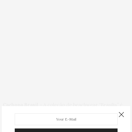
Cachopa Brasil –
A coleção de beachwear “Brasilis” é
inspirada na diversidade do litoral brasileiro e no
lifestyle característico de cada região. As estampas são
inspiradas em quatro temas: Rio; Praia de Copacabana;