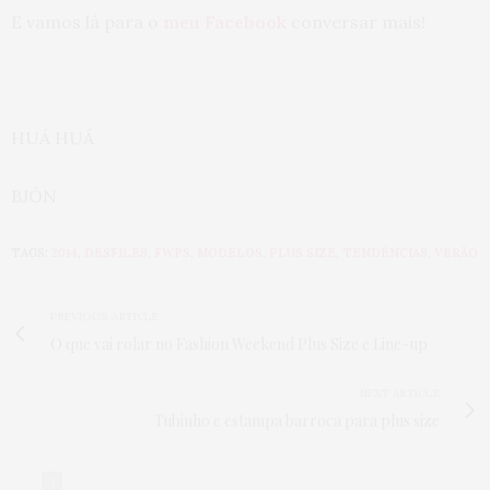
E vamos lá para o
meu Facebook
conversar mais!
HUÁ HUÁ
BJÓN
TAGS:
2014
,
DESFILES
,
FWPS
,
MODELOS
,
PLUS SIZE
,
TENDÊNCIAS
,
VERÃO
PREVIOUS ARTICLE
O que vai rolar no Fashion Weekend Plus Size e Line-up
NEXT ARTICLE
Tubinho e estampa barroca para plus size
1