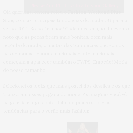
Please Add Photos <br> to your Gallery
Olá queridas, ontem rolou o
Fashion Weekend Plus
Size
, com as principais tendências de moda GG para o
verão 2014. Só notícia boa! Cada nova edição do evento
noto que as peças ficam mais bonitas, com mais
pegada de moda, e muitas das tendências que vemos
nas semanas de moda nacionais e internacionais
começam a aparecer também o FWPS. Emoção! Moda
do nosso tamanho.
Selecionei os looks que mais gostei dos desfiles e os que
trouxeram essas pegada de moda. As imagens você vê
na galeria e logo abaixo falo um pouco sobre as
tendências para o verão mais fashion: