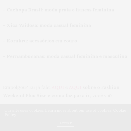
– Cachopa Brasil: moda praia e fitness feminina
– Xica Vaidosa: moda casual feminina
– Korukru: acessórios em couro
– Pernambucanas: moda casual feminina e masculina
Empolgou? Eu já falei
AQUI
e
AQUI
sobre o Fashion
Weekend Plus Size e como faz para ir
, você vai?
Our site uses cookies. Learn more about our use of cookies:
Cookie
Me conta aí nos comentários e vamos lá para o
meu
Policy
Facebook
conversar mais!
ACCEPT