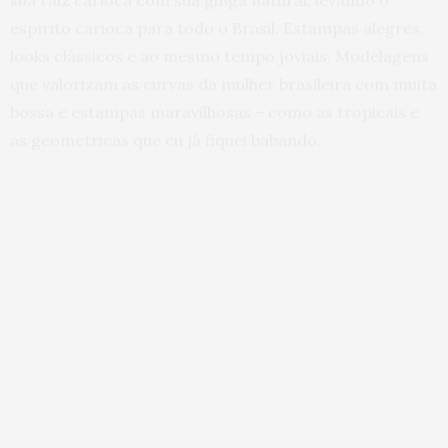
sua raiz carioca com sua ginga natural, levando o
espírito carioca para todo o Brasil. Estampas alegres,
looks clássicos e ao mesmo tempo joviais. Modelagens
que valorizam as curvas da mulher brasileira com muita
bossa e estampas maravilhosas – como as tropicais e
as geométricas que eu já fiquei babando.