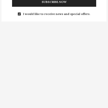
SUBSCRIBE NOW
Paisagens e Bahia. “A roupa deve vestir a mulher
sabiamente e ressaltar sua beleza e elegância”, afirma
I would like to receive news and special offers.
Karin Funicelli, proprietária da marca.