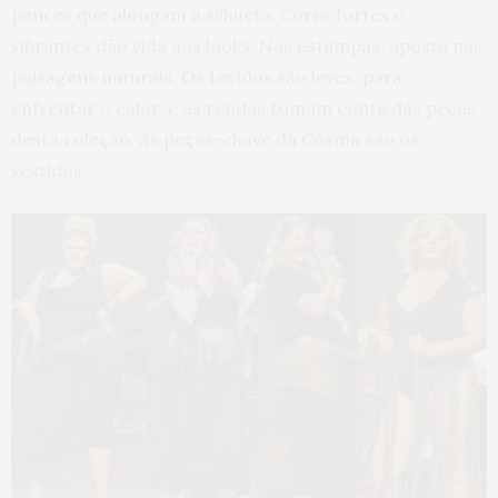
pences que alongam a silhueta. Cores fortes e
vibrantes dão vida aos looks. Nas estampas, aposta nas
paisagens naturais. Os tecidos são leves, para
enfrentar o calor, e as rendas tomam conta das peças
desta coleção. As peças-chave da Cosma são os
vestidos.