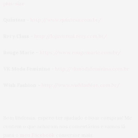
plus-size
Quintess –
http://www.quintess.com.br/
Rery Class
–
http://lojavirtual.rery.com.br/
Rouge Marie
–
https://www.rougemarie.com.br/
VK Moda Feminina
–
http://vkmodafeminina.com.br
Wish Fashion –
http://www.wishfashion.com.br/
Bom lindonas, espero ter ajudado e boas compras! Me
contem o que acharam nos comentários e vamos lá
para o
meu Facebook
conversar mais.