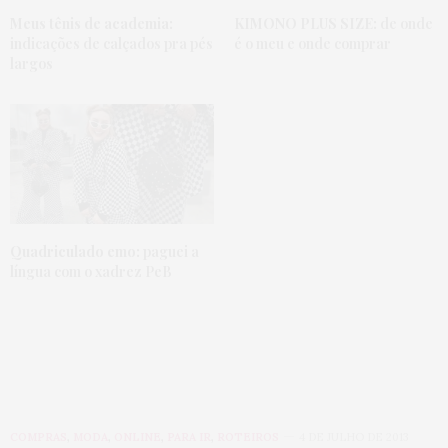
Meus tênis de academia:
KIMONO PLUS SIZE:
de onde
indicações de calçados pra pés
é o meu e onde comprar
largos
Quadriculado emo:
paguei a
língua com o xadrez PeB
COMPRAS
,
MODA
,
ONLINE
,
PARA IR
,
ROTEIROS
4 DE JULHO DE 2013