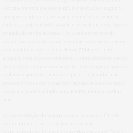
estreia em uma passarela tão requisitada) e segundo
porque a cada ano que passa o evento fica maior e
cada vez mais voltado ao universo fashion, com aquela
pegada de moda mesmo. “Os confeccionistas de
moda
Plus Size
estão cada vez mais atentos ao que os
consumidores querem e o
Verão 2014
será muito
sensual, com decotes ousados e comprimentos curtos,
que exigem roupas com recortes estratégicos para as
mulheres que estão acima do peso, realçando seus
pontos fortes com peças que valorizem suas formas”,
contou a (santa)
criadora do FWPS, Renata Poskus
Vaz
.
A oitava edição do evento
contará com desfiles de
moda íntima,
fitness
,
beachwear
, casual,
festa,
jeanswear
, jovem e acessórios em couro. Veja o