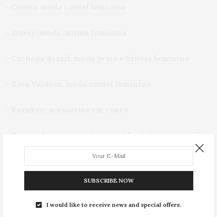
– Cosma: moda casual feminina
– Sizély: moda íntima feminina
– Cachopa Brasil: moda praia e fitness feminina
– Xica Vaidosa: moda casual feminina
– Korukru: acessórios em couro
– Pernambucanas: moda casual feminina e masculina
SUBSCRIBE NOW
Empolgou? Eu já falei
AQUI
e
AQUI
sobre o Fashion
Weekend Plus Size e como faz para ir
, você vai?
I would like to receive news and special offers.