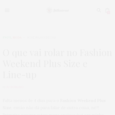
0
FWPS
,
MODA
18 DE JULHO DE 2013
O que vai rolar no Fashion
Weekend Plus Size e
Line-up
by
JU ROMANO
Falta menos de 4 dias para o
Fashion Weekend Plus
Size
, então não dá para falar de outra coisa, né?!
Primeiro porque estou mega ansiosa (vai ser minha