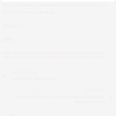
Me conta aí nos comentários e vamos lá para o
meu
Facebook
conversar mais!
HUA HUA
BJÓN
TAGS:
DATA
,
DESFILE
,
FASHION WEEKEND PLUS SIZE
,
FWPS
,
GORDA
,
LINE-UP
,
MODA
,
MODELO PLUS SIZE
,
PREÇO
,
TAMANHOS GRANDES
PREVIOUS ARTICLE
Guia de lojas online plus size
NEXT ARTICLE
O melhor do Fashion Weekend Plus Size e as tendências
para o verão 2014