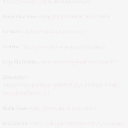
http://www.formararaboutique.com.br
Kauê Plus Size –
http://loja.kaueplussize.com.br
La Mafê –
http://loja.lamafe.com.br/
Ladiva –
http://www.ladivastore.com.br/site/
Loja Mulherão –
http://www.lojamulherao.com.br/
Lunender –
http://www.posthaus.com.br/loja/lunender-family-
store.html?ljs=50_50
Malu Voss –
http://www.maluvoss.com.br
Nordstrom
–
http://shop.nordstrom.com/c/womens-