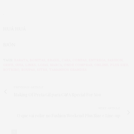
.
HUÁ HUÁ
BJÓN
TAGS:
BARATA
,
BONITAS
,
BRASIL
,
CARA
,
COMPAS
,
ENTREGA
,
FASHION
,
GRIFE
,
GUIA
,
LINKS
,
LOJAS
,
MARCA
,
ONDE COMPRAR
,
ONLINE
,
PLUS SIZE
,
ROTEIRO
,
ROUPAS
,
SITES
,
TAMANHOS GRANDES
PREVIOUS ARTICLE
Making Of Preta Gil para C&A Special For You
NEXT ARTICLE
O que vai rolar no Fashion Weekend Plus Size e Line-up
7