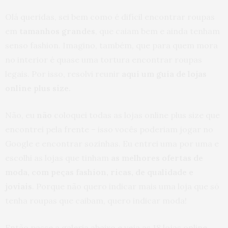
Olá queridas, sei bem como é difícil encontrar roupas
em
tamanhos grandes
, que caiam bem e ainda tenham
senso fashion. Imagino, também, que para quem mora
no interior é quase uma tortura encontrar roupas
legais. Por isso, resolvi reunir
aqui um guia de lojas
online plus size.
Não, eu
não
coloquei todas as lojas online plus size que
encontrei pela frente – isso vocês poderiam jogar no
Google e encontrar sozinhas. Eu entrei uma por uma e
escolhi as lojas que tinham
as melhores ofertas de
moda, com peças fashion, ricas, de qualidade e
joviais
. Porque não quero indicar mais uma loja que só
tenha roupas que caibam, quero indicar moda!
Então passe a galeria abaixo e veja as 18 lojas online