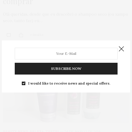
comprar
Olá queridas, desde que eu descobri o shampoo seco (ou xampu
seco, tanto faz) eu…
0 SHARES
SUBSCRIBE NOW
I would like to receive news and special offers.
BEAUTY NEWS
,
BELEZA
,
TESTEI
24 DE MARÇO DE 2014