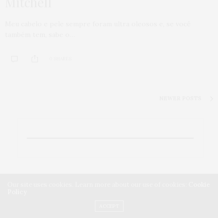
Mitchell
Meu cabelo e pele sempre foram ultra oleosos e, se você
também tem, sabe o…
0 SHARES
NEWER POSTS
Our site uses cookies. Learn more about our use of cookies:
Cookie
Policy
ACCEPT