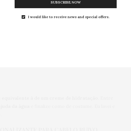
SUBSCRIBE NOW
 máscara tonalizante,
mecha a mecha
do cabelo, como
mento
na hidratação. Dê uma
massageada nas
I would like to receive news and special offers.
ou a máscara em todos os fios.
elo
para um efeito mais suave
ou pode
deixar 30
tenso.
Eu deixei 30 minutos logo de primeira para ver
é
equivalente à de um creme de hidratação
. Entre
ajuda da água
e finalize como de costume. Eu lavei e
e
.
TONALIZANTE PARA CABELO RUIVO