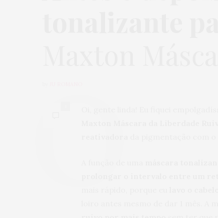
tonalizante p
Maxton Másca
by
JU ROMANO
1
Oi, gente linda! Eu fiquei empolgadí
Maxton Máscara da Liberdade Rui
reativadora
da pigmentação com o
A função de uma
máscara tonalizant
prolongar o intervalo entre um re
mais rápido, porque eu
lavo o cabel
loiro antes mesmo de dar 1 mês. A 
ruivo por mais tempo
sem ter que p