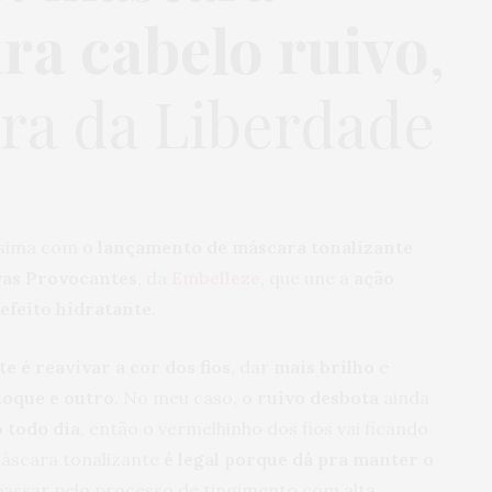
ara cabelo ruivo
,
ra da Liberdade
ssima com o
lançamento de máscara tonalizante
vas Provocantes
, da
Embelleze
, que une a
ação
efeito hidratante
.
e é reavivar a cor dos fios
, dar
mais brilho
e
toque e outro
. No meu caso, o
ruivo desbota
ainda
o todo dia
, então o vermelhinho dos fios vai ficando
máscara tonalizante
é legal porque dá pra manter o
assar pelo processo de tingimento com alta