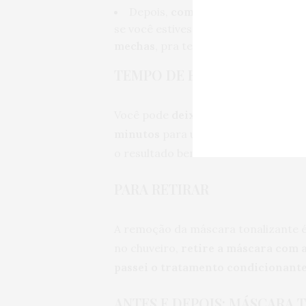
Depois,
com uma luva
, aplique a
se você estivesse
fazendo o enluva
mechas
, pra ter certeza de que peg
TEMPO DE ESPERA
Você pode
deixar 15 minutos
no cab
minutos
para um
resultado mais in
o resultado bem nítido mesmo.
PARA RETIRAR
A remoção da máscara tonalizante 
no chuveiro,
retire a máscara com 
passei o tratamento condicionant
ANTES E DEPOIS: MÁSCARA 