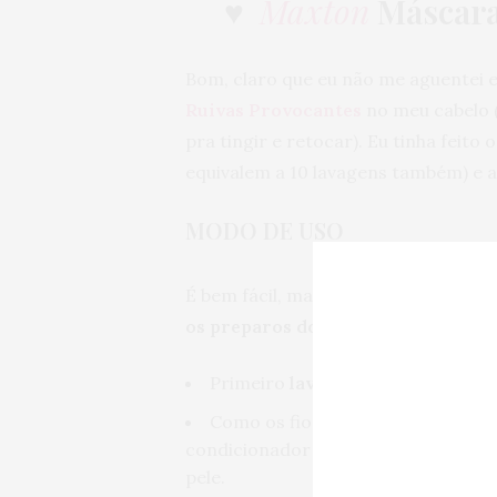
♥
Maxton
Máscara
Bom, claro que eu não me aguentei 
Ruivas Provocantes
no meu cabelo (
pra tingir e retocar). Eu tinha feito
equivalem a 10 lavagens também) e a
MODO DE USO
É bem fácil, mais fácil que tingir,
o p
os preparos do retoque
.
Primeiro
lave o cabelo com sha
Como os fios ainda úmidos,
cubra
condicionador ou
vaselina no rosto
pele.