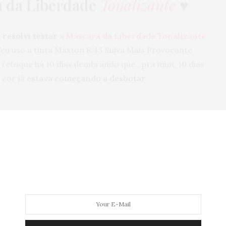
 da Liberdade
Tonalizante
♥
e
resolvi testar
a
Máscara da Liberdade Tonalizante
eu uso a tinta Maxton 8.43 Ruiva Mais Provocante
 o retoque há 10 dias (lembrando que , pra mim, 10 dias
 cor já
estava começando a desbotar
.
rocesso é parecido com uma hidratação, mas com
mpoo
e
retire o excesso de água
.
 os ombros com uma toalha
e passe um creme,
, perto da raiz do cabelo, pra
evitar os respingos
na