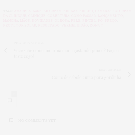
TAGS:
AMARELA
,
BASE
,
BB CREAM
,
BELEZA
,
BRILHO
,
CAMADAS
,
CC CREAM
DA CLINIQUE
,
CLINIQUE
,
COBERTURA
,
COMO PASSAR
,
LANÇAMENTO
,
MANCHA
,
MÃOS
,
NOVIDADES
,
OLEOSA
,
PELE
,
PINCEL
,
PÓ
,
PREÇO
,
PROTETOR SOLAR
,
RESULTADO
,
VERMELHIDÃO
,
ZONA T
PREVIOUS ARTICLE
Você sabe como andar na moda gastando pouco? Faça o
teste cego!
NEXT ARTICLE
Corte de cabelo curto para gordinha
0
NO COMMENTS YET