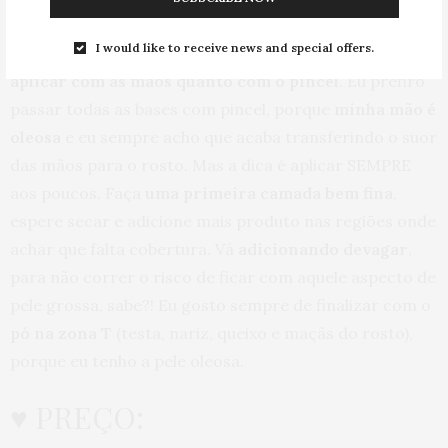
I would like to receive news and special offers.
Eu achei a
textura bem espessa
, então é
tão fácil
aplicar com as mãos quanto com o pincel
. Eu prefiro
passar todas as bases com pincel, porque
minha mão é
oleosa
e eu sempre acho que acaba transferindo o suor
das mãos para o rosto. Mas a dica é aplicar SEMPRE
aos poucos. Faça
uma primeira camada bem fina
,
espere secar e adicione mais produto nas regiões onde
achar que falta cobertura. Vá
adicionando devagar
,
para não correr o risco de ficar com aquele aspecto de
pele grossa, sabe?! Eu gosto sempre de finalizar com o
pó na zona T
(testa, nariz, queixo e maçãs do rosto),
porque eu tenho a pele oleosa.
♥ PREÇO: