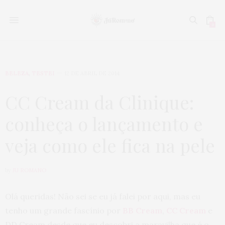
0
BELEZA
,
TESTEI
12 DE ABRIL DE 2014
CC Cream da Clinique:
conheça o lançamento e
veja como ele fica na pele
by
JU ROMANO
Olá queridas! Não sei se eu já falei por aqui, mas eu
tenho um grande fascínio por
BB Cream
,
CC Cream
e
DD Cream desde que eu descobri a maravilha que é o