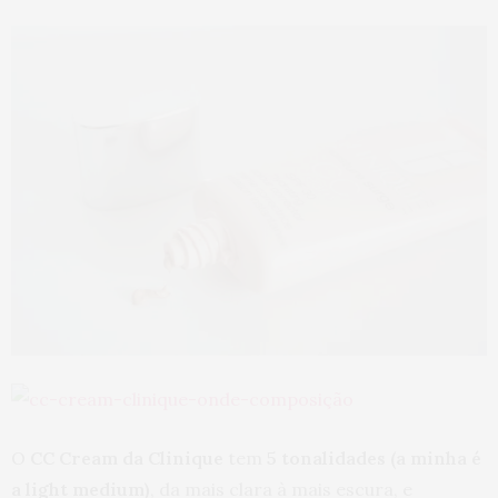
O
CC Cream da Clinique
tem
5 tonalidades (a minha é
a light medium)
, da mais clara à mais escura, e