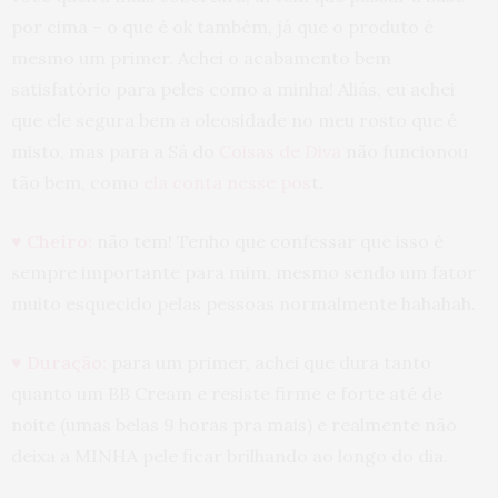
por cima – o que é ok também, já que o produto é
mesmo um primer. Achei o acabamento bem
satisfatório para peles como a minha! Aliás, eu achei
que ele segura bem a oleosidade no meu rosto que é
misto, mas para a Sá do
Coisas de Diva
não funcionou
tão bem, como
ela conta nesse pos
t.
♥ Cheiro:
não tem! Tenho que confessar que isso é
sempre importante para mim, mesmo sendo um fator
muito esquecido pelas pessoas normalmente hahahah.
♥ Duração:
para um primer, achei que dura tanto
quanto um BB Cream e resiste firme e forte até de
noite (umas belas 9 horas pra mais) e realmente não
deixa a MINHA pele ficar brilhando ao longo do dia.