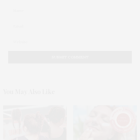
experimentou o BB cream hidra life da Dior ? Eu
acho ele fantastico, sempre recebo elogios sobre a
minha pele quando estou usando ele.
Enfim. #ficaadica. beijos.
19 DE JUNHO DE 2016 ÀS 1:56 PM
You May Also Like