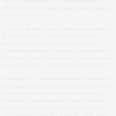
mas alta para um primer. Ele cobriu muito bem a
vermelhidão da minha pele, mas não escondeu bem as
cicatrizes e espinhas.
♥ Textura:
ele tem textura de mousse e um pouquinho
já espalha bastante, o que torna o produto bem
econômico. O BB Blur da La Roche-Posay é mais
grossinho que as bases e bem mais grosso que os BB e
CC Creams. O toque é um pouco seco, meio siliconado
e não contém óleo – o que ajuda a segurar o brilho.
♥ Acabamento:
o acabamento no rosto fica bem leve,
quase imperceptível, com os poros bem disfarçados e
totalmente mate. Depois da maquiagem pronta (a
última foto), com pó compacto e blush, fica perfeito
para peles que não precisam de muito disfarce. Caso
você queira mais cobertura, aí tem que passar a base