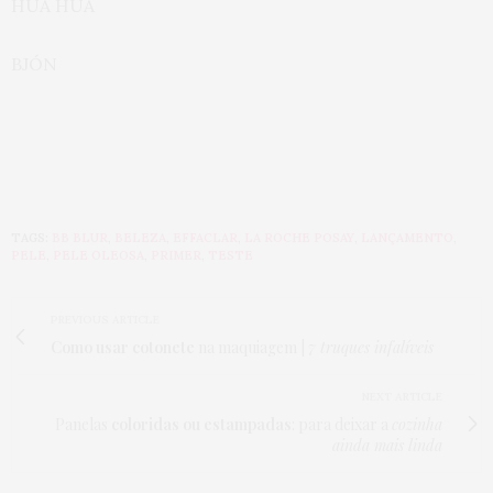
HUA HUA
BJÓN
TAGS:
BB BLUR
,
BELEZA
,
EFFACLAR
,
LA ROCHE POSAY
,
LANÇAMENTO
,
PELE
,
PELE OLEOSA
,
PRIMER
,
TESTE
PREVIOUS ARTICLE
Como usar cotonete
na maquiagem |
7 truques infalíveis
NEXT ARTICLE
Panelas
coloridas ou estampadas
: para deixar a
cozinha
ainda mais linda