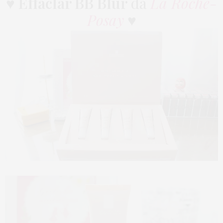
♥
Effaclar BB Blur
da
La Roche-
Posay
♥