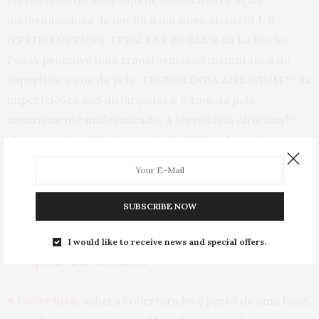
tecnologias de maquiagem, associando a ação
uniformizadora de um BB a um novo efeito BLUR
(EFEITO ÓPTICO). EFFACLAR BB BLUR da La Roche-
Posay promove uma transformação instantânea da
superfície e cor da pele. TECNOLOGIA AIRLICIUM™ As
imperfeições são disfarçadas e o tom da pele
naturalmente uniformizado. A tecnologia Airlicium™
absorve a oleosidade e umidade, deixando a pele
matificada e uniforme com um toque aveludado.
Textura ultraleve que deixa a pele respirar.
SUBSCRIBE NOW
Preço: R$119,90
(mais informações no
link
)
I would like to receive news and special offers.
O que eu achei
♥ Cobertura:
achei a cobertura leve perto de uma base,