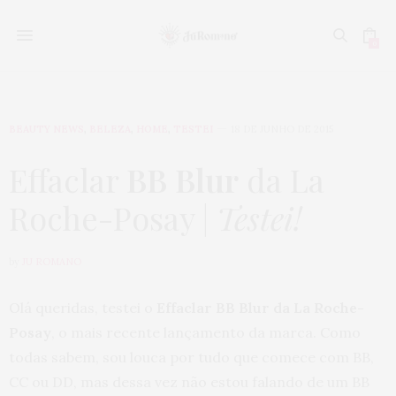
0
BEAUTY NEWS
,
BELEZA
,
HOME
,
TESTEI
18 DE JUNHO DE 2015
Effaclar
BB Blur
da La
Roche-Posay |
Testei!
by
JU ROMANO
Olá queridas, testei o
Effaclar BB Blur da La Roche-
Posay
, o mais recente lançamento da marca. Como
todas sabem, sou louca por tudo que comece com BB,
CC ou DD, mas dessa vez não estou falando de um BB