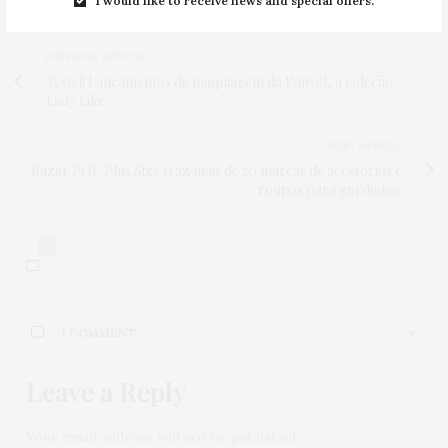
I would like to receive news and special offers.
PREVIOUS ARTICLE
Testei! Lançamentos de maquiagem da Panvel, a coleção
Lady Like
NEXT ARTICLE
Bazar POP Plus Size traz mais de 20 marcas de acessórios e
roupas para gordinhas
1
1 COMMENT
Leave a Reply
Your email address will not be published.