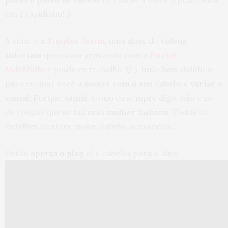
em 1 rapidinho! 3
A série é a
Simples Assim
, uma dose de
vídeos
tutoriais
que estou gravando com o
Portal
MdeMulher
(onde eu trabalho 🙂 ), tudo bem didático
para ensinar você a
mexer com o seu cabelo e variar o
visual
. Porque, afinal, como eu sempre digo, não é só
de roupas que se faz uma
mulher fashion
. Todos os
detalhes contam: make, cabelo, acessórios…
Então
aperta o play
aí e cabelos para o alto!