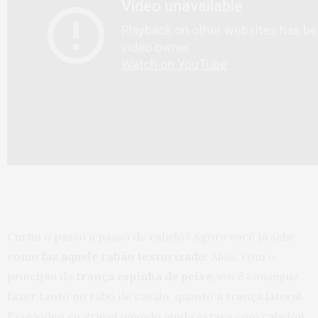
Curtiu o passo a passo de cabelo? Agora você já sabe
como faz aquele rabão texturizado
! Aliás, com o
princípio da
trança espinha de peixe
, você consegue
fazer tanto no rabo de cavalo, quanto a trança lateral.
Esse vídeo eu gravei quando ainda estava com cabelón,