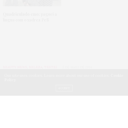
Quadriculado emo:
paguei a
língua com o xadrez PeB
BEAUTY NEWS
,
BELEZA
,
TESTEI
5 DE MAIO DE 2014
Our site uses cookies. Learn more about our use of cookies:
Cookie
Testei! Lançamentos de
Policy
ACCEPT
maquiagem da Panvel, a
coleção Lady Like
by
JU ROMANO