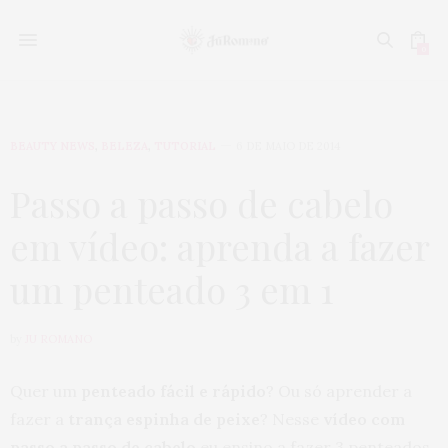
0
BEAUTY NEWS
,
BELEZA
,
TUTORIAL
6 DE MAIO DE 2014
Passo a passo de cabelo
em vídeo: aprenda a fazer
um penteado 3 em 1
by
JU ROMANO
Quer um
penteado fácil e rápido
? Ou só aprender a
fazer a
trança espinha de peixe
? Nesse
vídeo com
passo a passo de cabelo
eu ensino a fazer 3 penteados