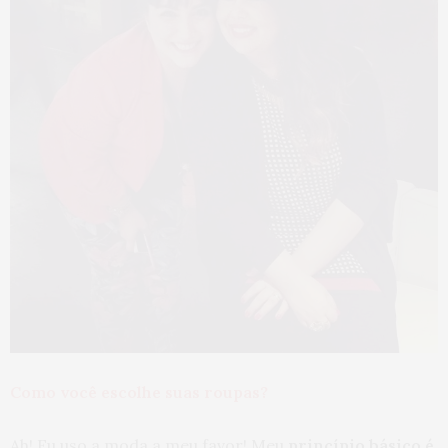
Como você escolhe suas roupas?
Ah! Eu uso a moda a meu favor! Meu
princípio básico é