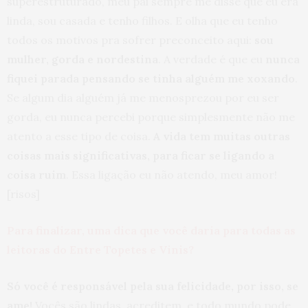
superestruturado, meu pai sempre me disse que eu era
linda, sou casada e tenho filhos. E olha que eu tenho
todos os motivos pra sofrer preconceito aqui:
sou
mulher, gorda e nordestina
. A verdade é que eu
nunca
fiquei parada pensando se tinha alguém me xoxando
.
Se algum dia alguém já me menosprezou por eu ser
gorda, eu nunca percebi porque simplesmente não me
atento a esse tipo de coisa.
A vida tem muitas outras
coisas mais significativas, para ficar se ligando a
coisa ruim
. Essa ligação eu não atendo, meu amor!
[risos]
Para finalizar, uma dica que você daria para todas as
leitoras do Entre Topetes e Vinis?
Só você é responsável pela sua felicidade, por isso, se
ame!
Vocês são lindas, acreditem, e todo mundo pode