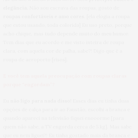
elegância.
Não sou escrava das roupas, gosto de
roupas confortáveis e amo cores
. [ela elogia a roupa
que estou usando, toda colorida] Eu uso preto, porque
acho chique, mas tudo depende muito do meu humor.
Tem dias que eu acordo e me visto inteira de roupa
clara, com aquela cor de palha, sabe?! Digo que é a
roupa de aeroporto [risos].
E você tem aquela preocupação com roupas claras
porque “engordam”?
Eu
não ligo para nada disso!
Esses dias eu tinha duas
opções de calça para ir ao Faustão, escolhi a branca e
quando apareci na televisão fiquei enooorme [para
quem não sabe, a TV engorda cerca de 5 kg]. Mas sabe
que eu nem liguei?! Eu tinha gostado mais da branca e