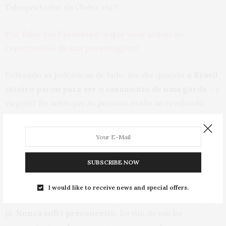
Telespectador da Globo, viu?!
Por falar em Perséfone, o que você achou da
repercussão da sua personagem?
Deixando as polêmicas de lado, me diz quando
o Brasil
inteiro parou para ver o casamento de uma gorda
– e
virgem? Eu acho que as pessoas estão se revelando
todos os dias. Estamos vendo que tem muita gente
bacana,
é uma mudança no país
. As pessoas ficam do
lado da Perséfone, defendem ela.
SUBSCRIBE NOW
Na vida real, você já sofreu preconceito?
I would like to receive news and special offers.
Olha, eu vou estar mentindo pra você se eu disser que
já.
Nunca sofri preconceito
. Eu vim de um lar