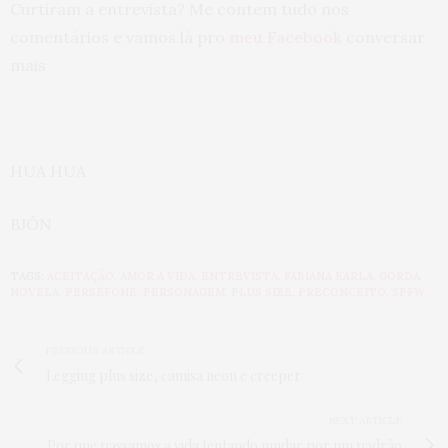
Curtiram a entrevista? Me contem tudo nos
comentários e vamos lá pro
meu Facebook
conversar
mais
HUA HUA
BJÓN
TAGS:
ACEITAÇÃO
,
AMOR À VIDA
,
ENTREVISTA
,
FABIANA KARLA
,
GORDA
,
NOVELA
,
PERSÉFONE
,
PERSONAGEM
,
PLUS SIZE
,
PRECONCEITO
,
SPFW
PREVIOUS ARTICLE
Legging plus size, camisa neon e creeper
NEXT ARTICLE
Por que passamos a vida tentando mudar por um padrão