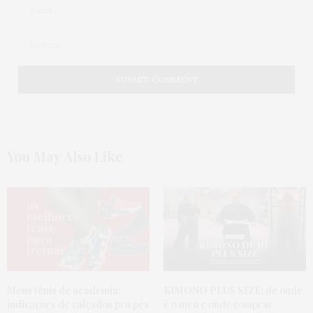
You May Also Like
Meus tênis de academia:
KIMONO PLUS SIZE:
de onde
indicações de calçados pra pés
é o meu e onde comprar