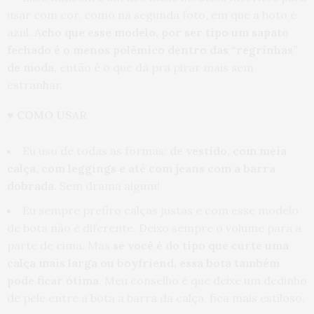
usar com cor, como na segunda foto, em que a boto é
azul. A
cho que esse modelo, por ser tipo um sapato
fechado é o menos polêmico dentro das “regrinhas”
de moda,
então é o que dá pra pirar mais sem
estranhar.
♥
COMO USAR
Eu uso de todas as formas:
de vestido, com meia
calça, com leggings e até com jeans com a barra
dobrada.
Sem drama algum!
Eu sempre prefiro calças justas e com esse modelo
de bota não é diferente. Deixo sempre o volume para a
parte de cima. Mas
se você é do tipo que curte uma
calça mais larga ou boyfriend, essa bota também
pode ficar ótima
. Meu conselho é que deixe um dedinho
de pele entre a bota a barra da calça, fica mais estiloso.