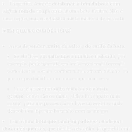
Eu prefiro sempre
combinar o tom da bota com
algum tom da roupa
ou usar uma bota neutra. Não é
uma regra, mas isso facilita muito na hora de se vestir.
♥
EM QUAIS OCASIÕES USAR
Aí vai
depender muito do salto e do estilo da bota
.
Se ela tiver um
salto fino e um bico redondo
, por
exemplo, pode usar até em ambientes mais formais
como festas sociais, combinando com um tubinho, ou
para ir pra balada, com uma roupa mais sexy.
Já se ela tiver um
salto mais baixo e mais
grosso
, como são os meus, aí fica um sapato mais
casual, para um passeio ao ar livre ou eventos mais
descolados, tipo um barzinho com as amigas.
Essa é uma
bota que também pode ser usada em
dias mais quentes,
que não fica estanho, já que ela tem