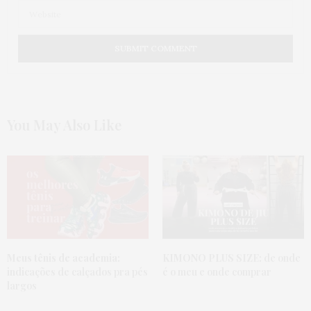
MARGARETH BEZERRA
DISSE:
Alexandra, sua linda! Prazerzão encontrar você
contribuindo no site da Ju.
8 DE JULHO DE 2017 ÀS 7:08 PM
MARINA
DISSE:
Amei a parte de não se ignorar, por que alguém se
You May Also Like
“deixaria de lado”, não é mesmo? Continuem
meninas, vocês inspiram! Mil beijos!
5 DE JULHO DE 2017 ÀS 6:58 PM
LARISSA
DISSE:
Alexandra rainha ❤️❤️❤️❤️
4 DE JULHO DE 2017 ÀS 12:31 AM
Meus tênis de academia:
KIMONO PLUS SIZE:
de onde
indicações de calçados pra pés
é o meu e onde comprar
largos