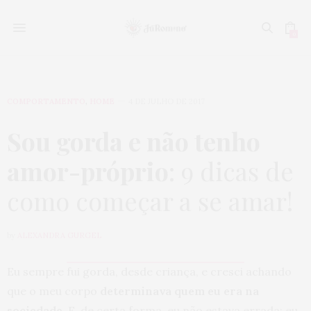
0
COMPORTAMENTO
,
HOME
4 DE JULHO DE 2017
Sou gorda e não tenho
amor-próprio
: 9 dicas de
como começar a se amar!
by
ALEXANDRA GURGEL
Eu sempre fui gorda, desde criança, e cresci achando
que o meu corpo
determinava quem eu era na
sociedade.
E, de certa forma, eu não estava errada: eu