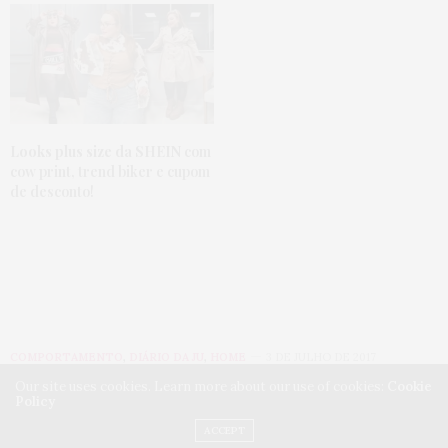
Looks plus size da SHEIN
com
cow print, trend biker e cupom
de desconto!
COMPORTAMENTO
,
DIÁRIO DA JU
,
HOME
3 DE JULHO DE 2017
Our site uses cookies. Learn more about our use of cookies:
Cookie
Nova integrante do site:
Policy
ACCEPT