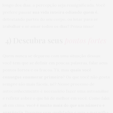
longo dos dias, a percepção seja ressignificada. Você
prefere passar
sua vida inteira odiando quem é
,
detestando partes do seu corpo, ou lutar para se
trabalhar e se amar todos os dias? Pensa nisso!
4) Descubra seus
pontos fortes
Quem nunca se deparou com uma situação dessas:
você tem que se definir em poucas palavras, falar seus
pontos fortes e os fracos. Tá, mas
quais você
consegue enumerar primeiro
? Os que você não gosta
sempre são mais fáceis, né? Nesse processo de
autoconhecimento é necessário fazer uma autoanálise
e refletir sobre o que há de melhor em você. Como falei
ali em cima,
você é muito mais do que um número e
aparência
. Pesquise suas qualidades e veja a maravilha