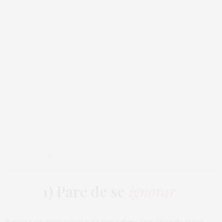
Uma publicação compartilhada por M E L S O A R E S (@relaxaaifofa)
1) Pare de se
ignorar
Repara só numa coisa: já percebeu que quando você