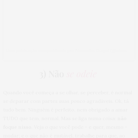
Uma publicação compartilhada por Alexandra Gurgel (@alexandrismos)
3) Não
se odeie
Quando você começa a se olhar, se perceber, é normal
se deparar com partes suas pouco agradáveis. Ok, tá
tudo bem. Ninguém é perfeito, nem obrigado a amar
TUDO que tem, normal. Mas se liga numa coisa:
não
foque nisso
. Veja o que você pode – e quer, mesmo –
mudar; e o que não é mutável, trabalhe para que, ao