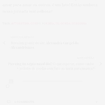
amar para amar os outros, é um fato! Então simbora
nessa jornada maravilhosa?
TAGS:
AUTOESTIMA
,
CORPO
,
FOFINHA
,
GG
,
GORDA
,
GORDINHA
PREVIOUS ARTICLE
Nova integrante do site:
Alexandra Gurgel do
Alexandrismos
NEXT ARTICLE
Piercing no septo nasal dói?
O que esperar, como cuidar
+ 30 fotos de gordas com furo no nariz para inspirar!
6
6 COMMENTS