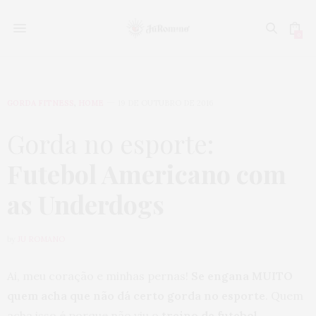
0
GORDA FITNESS
,
HOME
19 DE OUTUBRO DE 2016
Gorda no esporte:
Futebol Americano com
as Underdogs
by
JU ROMANO
Ai, meu coração e minhas pernas!
Se engana MUITO
quem acha que não dá certo gorda no esporte
. Quem
acha isso é porque não viu o
treino de futebol