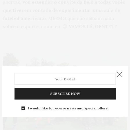
abertas,
vou estender o convite da Bels a todas vocês
que tiverem vontade de experimentar uma aula de
futebol americano
, MESMO que não saibam nada
sobre o esporte, como eu 😉
VAMOS LÁ, GENTE?!?
SUBSCRIBE NOW
I would like to receive news and special offers.