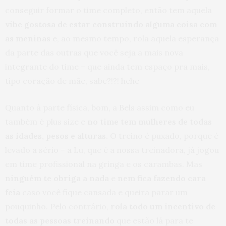
conseguir formar o time completo, então tem aquela
vibe gostosa de estar construindo alguma coisa com
as meninas
e, ao mesmo tempo, rola aquela esperança
da parte das outras que você seja a mais nova
integrante do time – que ainda tem espaço pra mais,
tipo coração de mãe, sabe?!?! hehe
Quanto à parte física, bom, a Bels assim como eu
também é plus size e
no time tem mulheres de todas
as idades, pesos e alturas.
O treino é puxado, porque é
levado a sério – a Lu, que é a nossa treinadora, já jogou
em time profissional na gringa e os carambas. Mas
ninguém te obriga a nada
e
nem fica fazendo cara
feia
caso você fique cansada e queira parar um
pouquinho. Pelo contrário,
rola todo um incentivo de
todas as pessoas treinando
que estão lá para te