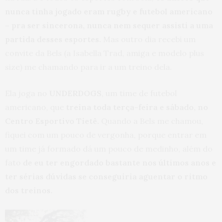
nunca tinha jogado eram rugby e futebol americano
– pra ser sincerona, nunca nem sequer assisti a uma
partida desses esportes.
Mas outro dia recebi um
convite da Bels (a Isabella Trad, amiga e modelo plus
size) me chamando para ir a um treino dela.
Ela joga no
UNDERDOGS
, um time de futebol
americano, que
treina toda terça-feira e sábado, no
Centro Esportivo Tietê.
Quando a Bels me chamou,
fiquei com um pouco de vergonha, porque entrar em
um time já formado dá um pouco de medinho, além do
fato
de eu ter engordado bastante nos últimos anos e
ter sérias dúvidas se conseguiria aguentar o ritmo
dos treinos.