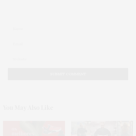
28 DE OUTUBRO DE 2016 ÀS 2:40 PM
SÔNIA SAWICKI
DISSE:
Coisa maix linda essa minina Jú,mora no nosso
coração desde que apareceu no treino de sábado
muito simpática,carismática e pegando bola logo
de cara,já é da família Underdogs.
#latimosaltomordemosforte ##Firstladyes
19 DE OUTUBRO DE 2016 ÀS 4:16 PM
ELAINE MARQUES
DISSE:
Genteeeeee que coisa mais sensacional, gostei
dessa ideia!!!! ( Ju sua linda )
19 DE OUTUBRO DE 2016 ÀS 3:10 PM
CORINGA
DISSE:
You May Also Like
Aaaaaaaah que linda, eu jogo flag no Underdogs e
ano que vem passo pro fullpads também.
Muito bacana o post e espero te conhecer logo!
19 DE OUTUBRO DE 2016 ÀS 11:54 AM