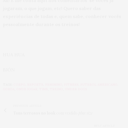
Ah! E me conta aqui nos comentários se vocês já
jogaram, o que jogam, etc! Quero saber das
experiências de todas e, quem sabe, conhecer vocês
pessoalmente durante os treinos!
HUA HUA
BJÓN
TAGS:
CORPO
,
ESPORTE
,
FEMININO
,
FITNESS
,
FUTEBOL AMERICANO
,
GORDA
,
ONDE JOGAR
,
TIME
,
TREINO
,
UNDER DOGS
PREVIOUS ARTICLE
Tons terrosos no look
com vestido
plus size
NEXT ARTICLE