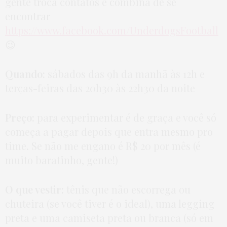
gente troca contatos e combina de se
encontrar
https://www.facebook.com/UnderdogsFootball
😉
Quando:
sábados das 9h da manhã às 12h e
terças-feiras das 20h30 às 22h30 da noite
Preço:
para experimentar é de graça e você só
começa a pagar depois que entra mesmo pro
time. Se não me engano é R$ 20 por mês (é
muito baratinho, gente!)
O que vestir:
tênis que não escorrega ou
chuteira (se você tiver é o ideal), uma legging
preta e uma camiseta preta ou branca (só em