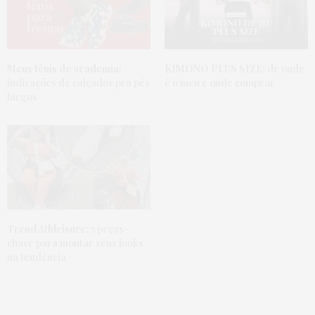
INDIO
DISSE:
Mt boa essa postagem bem vinda a matilha .
19 DE OUTUBRO DE 2016 ÀS 11:46 AM
Meus tênis de academia:
KIMONO PLUS SIZE:
de onde
indicações de calçados pra pés
é o meu e onde comprar
ISABELLA TRAD
DISSE:
largos
Ju! Tu é incrível! Bem vinda ao time!!!!
19 DE OUTUBRO DE 2016 ÀS 11:46 AM
Trend Athleisure:
5 peças-
chave para montar seus looks
na tendência