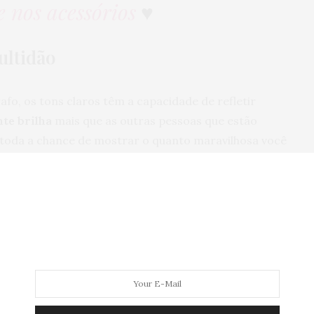
 nos acessórios
♥
ultidão
fo, os tons claros têm a capacidade de refletir
te brilha
mais que as outras pessoas que estão
 toda a chance de mostrar o quanto maravilhosa você
ensações mais positivas
udada no campo do marketing, para coordenar a
 por exemplo. Se
aplicarmos essa simbologia ao
fletiria nas cores das nossas roupas
, certo? Então
o à força, formalidade e sugere mistério e