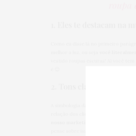
roupa e
1. Eles te destacam na m
Como eu disse lá no primeiro parágra
melhor a luz, ou seja
você literalmen
vestido roupas escuras! Aí você tem
é 😉
2. Tons claros passam s
A simbologia das cores é muito est
relação dos clientes como a marca,
nosso marketing pessoal isso se re
pense sobre isso: o preto é associad