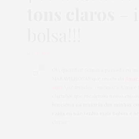
tons claros
– i
bolsa!!!
by
JU ROMANO
0
Olá queridas! Semana passada eu m
MARAVILHOSAS que recebi da
Smar
aqui
\o/
#todascomemora
. Uma é 
clarinho, que me deixou muito enlou
funciona na maioria das minhas c
raios eu não tenho mais bolsas e a
claras!!!