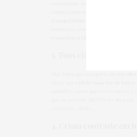
curiosidade, podendo ser relaciona
sóbrio e impessoal. Já
o branco é um
tranquilidade
. O cuidado em sua ut
intenções, combinado com outras c
transmite a ideia de frescor e calm
3. Tons claros podem di
Ahá! Sabia que boa parte da
sua olhe
clara, que
reflete mais luz de baixo
científico antes que você comece a 
que eu percebo MUITO no dia a dia. F
corretivo., óbvio…
4. Criam contraste em l