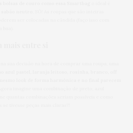
s bolsas de couro como essa Smartbag
o ideal é
 sabão neutro
, SÓ! As roupas que são inteiras
derem ser colocadas na cândida (faço isso com
a hua).
 mais entre si
r na sua decisão na hora de comprar uma roupa, uma
 azul pastel, laranja leitoso, rosinha, branco, off
mesmo look de forma harmônica e no final parecem
 Agora imagine uma combinação de preto, azul
ine quantas combinações seriam possíveis e como
 se tivesse peças mais claras?!