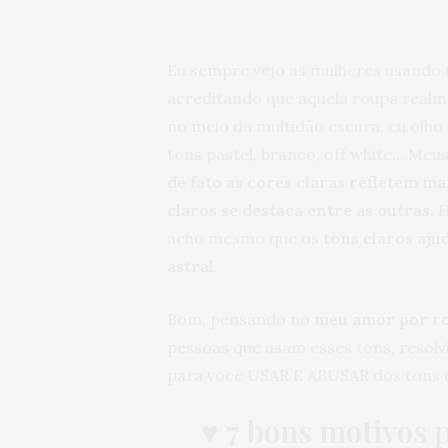
Eu sempre vejo as mulheres usando 
acreditando que aquela roupa realm
no meio da multidão escura, eu olho
tons pastel, branco, off white… Meus
de fato as cores claras refletem ma
claros se destaca entre as outras.
H
acho mesmo que os
tons claros aju
astral
.
Bom, pensando no
meu amor por ro
pessoas que usam esses tons, resolv
para você USAR E ABUSAR dos tons c
♥
7 bons motivos
p