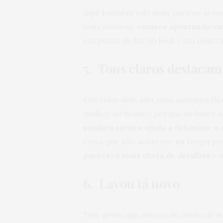
Aqui também vale mais para os acess
tons escuros,
comece apostando em 
um ponto de luz no look e um contras
5. Tons claros destacam
Um colar delicado, uma estampa flor
melhor no branco porque ao bater a
sombra escura ajuda a delimitar o 
coisa que não acontece na roupa pre
parecerá mais cheia de detalhes
e 
6. Lavou tá novo
Tem gente que morre de medo de suj