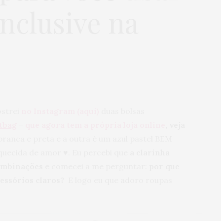
nclusive na
ostrei
no Instagram (aqui)
duas bolsas
tbag
–
que agora tem a própria loja online
, veja
branca e preta e a outra é um azul pastel BEM
quecida de amor ♥. Eu percebi que
a clarinha
ombinações
e comecei a me perguntar:
por que
cessórios claros?
E logo eu que adoro roupas