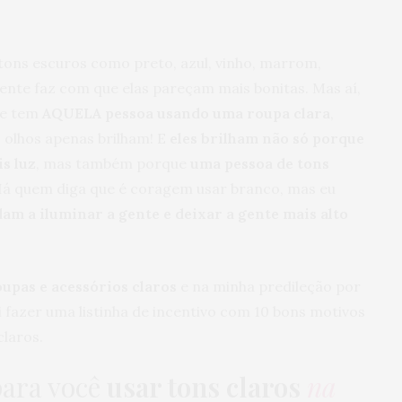
tons escuros como preto, azul, vinho, marrom,
ente faz com que elas pareçam mais bonitas. Mas aí,
 e tem
AQUELA pessoa usando uma roupa clara
,
 olhos apenas brilham! E
eles brilham não só porque
is luz
, mas também porque
uma pessoa de tons
á quem diga que é coragem usar branco, mas eu
dam a iluminar a gente e deixar a gente mais alto
upas e acessórios claros
e na minha predileção por
i fazer uma listinha de incentivo com 10 bons motivos
laros.
ara você
usar tons claros
na