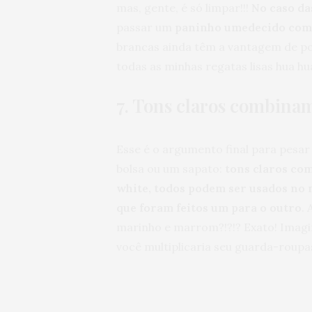
mas, gente, é só limpar!!!
No caso da
passar um
paninho umedecido com
brancas ainda têm a vantagem de po
todas as minhas regatas lisas hua hu
7. Tons claros combinam
Esse é o argumento final para pesa
bolsa ou um sapato:
tons claros como
white, todos podem ser usados no 
que foram feitos um para o outro
.
marinho e marrom?!?!? Exato! Imag
você multiplicaria seu guarda-roupas