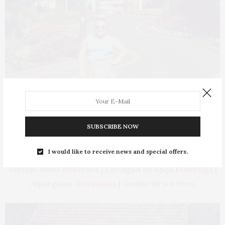
SUBSCRIBE NOW
I would like to receive news and special offers.
Vestido Jeans
Posthaus
| Cardigan de onça
Flaminga
|
Alpargatas
Havaianas
| Óculos de sol
Yeva