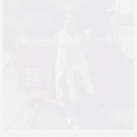
Calça Jeans
Lunender
| Regata
DeZZafio
| Cardigan