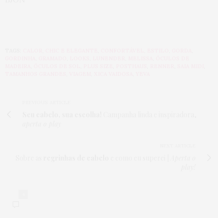
TAGS:
CALOR
,
CHIC E ELEGANTE
,
CONFORTÁVEL
,
ESTILO
,
GORDA
,
GORDINHA
,
GRAMADO
,
LOOKS
,
LUNENDER
,
MELISSA
,
ÓCULOS DE
MADEIRA
,
ÓCULOS DE SOL
,
PLUS SIZE
,
POSTHAUS
,
RENNER
,
SAIA MIDI
,
TAMANHOS GRANDES
,
VIAGEM
,
XICA VAIDOSA
,
YEVA
PREVIOUS ARTICLE
Seu cabelo, sua escolha!
Campanha linda e inspiradora,
aperta o play
NEXT ARTICLE
Sobre as
regrinhas de cabelo
e como eu superei |
Aperta o
play!
4