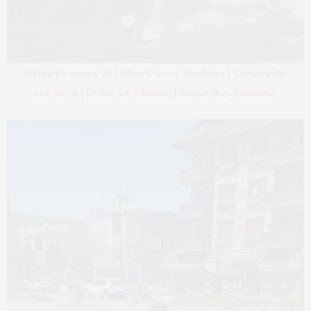
Blusa Forever 21 | Short
Xica Vaidosa
| Óculos de
sol
Yeva
| Colar
Le Charm
| Sapatilha
Vizzano