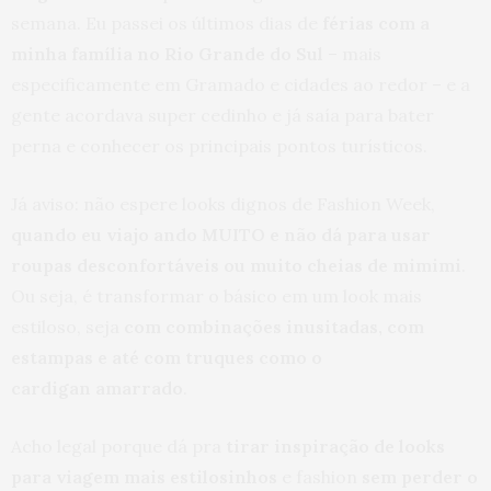
semana. Eu passei os últimos dias de
férias com a
minha família no Rio Grande do Sul
– mais
especificamente em Gramado e cidades ao redor – e a
gente acordava super cedinho e já saía para bater
perna e conhecer os principais pontos turísticos.
Já aviso: não espere looks dignos de Fashion Week,
quando eu viajo ando MUITO e não dá para usar
roupas desconfortáveis ou muito cheias de mimimi
.
Ou seja, é transformar o básico em um look mais
estiloso, seja
com combinações inusitadas, com
estampas e até com truques como o
cardigan amarrado
.
Acho legal porque dá pra
tirar inspiração de looks
para viagem mais estilosinhos
e fashion
sem perder o