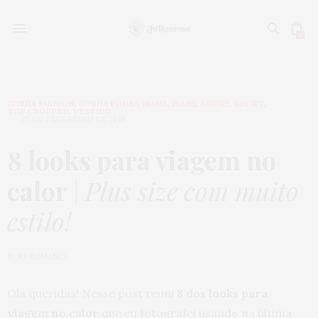
0
GORDA FASHION
,
GORDA PODE?
,
HOME
,
JEANS
,
LOOKS
,
SHORT
,
TOP CROPPED
,
VESTIDO
23 DE FEVEREIRO DE 2016
8 looks para viagem no
calor
|
Plus size com muito
estilo!
by
JU ROMANO
Olá queridas! Nesse post reuni
8 dos looks para
viagem no calor
que eu fotografei usando na última