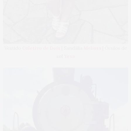
Vestido
Coletivo de Dois
| Sandália
Melissa
| Óculos de
sol
Yeva