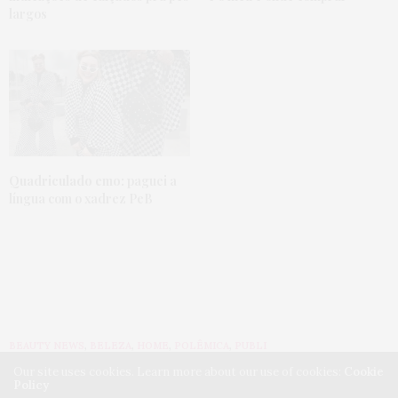
largos
Quadriculado emo:
paguei a
língua com o xadrez PeB
BEAUTY NEWS
,
BELEZA
,
HOME
,
POLÊMICA
,
PUBLI
22 DE FEVEREIRO DE 2016
Our site uses cookies. Learn more about our use of cookies:
Cookie
Policy