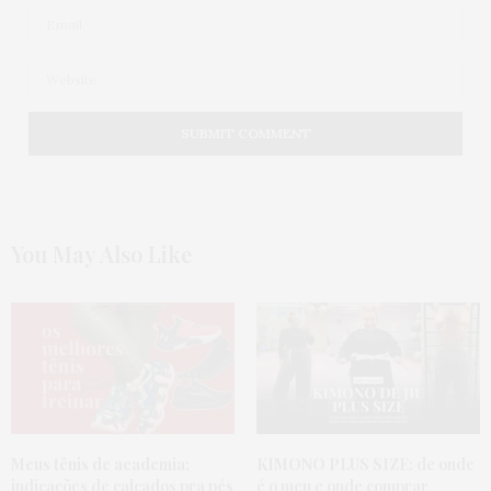
nos seus objetivos
24 DE MARÇO DE 2016 ÀS 12:51 AM
You May Also Like
Meus tênis de academia:
KIMONO PLUS SIZE:
de onde
indicações de calçados pra pés
é o meu e onde comprar