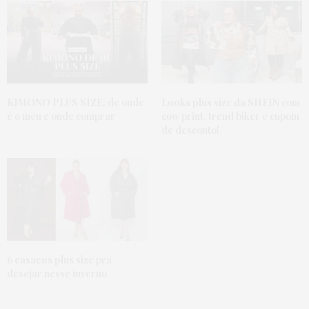
KIMONO PLUS SIZE:
de onde
Looks plus size da SHEIN
com
é o meu e onde comprar
cow print, trend biker e cupom
de desconto!
6
casacos plus size
pra
desejar nesse inverno