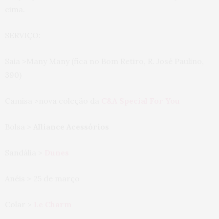
cima.
SERVIÇO:
Saia >Many Many (fica no Bom Retiro, R. José Paulino,
390)
Camisa >nova coleção da
C&A Special For You
Bolsa >
Alliance Acessórios
Sandália >
Dunes
Anéis > 25 de março
Colar >
Le Charm