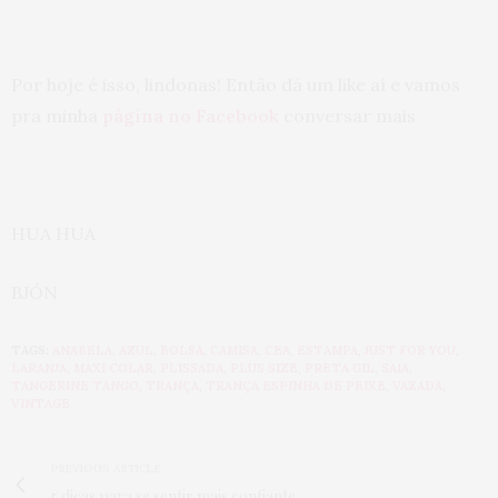
Por hoje é isso, lindonas! Então dá um like aí e vamos
pra minha
página no Facebook
conversar mais
HUA HUA
BJÓN
TAGS:
ANABELA
,
AZUL
,
BOLSA
,
CAMISA
,
CEA
,
ESTAMPA
,
JUST FOR YOU
,
LARANJA
,
MAXI COLAR
,
PLISSADA
,
PLUS SIZE
,
PRETA GIL
,
SAIA
,
TANGERINE TANGO
,
TRANÇA
,
TRANÇA ESPINHA DE PEIXE
,
VAZADA
,
VINTAGE
PREVIOUS ARTICLE
5 dicas para se sentir mais confiante