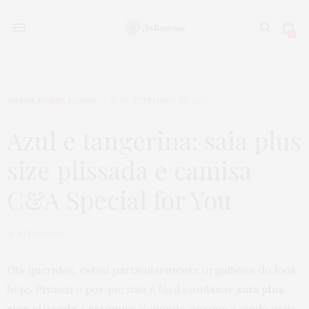
0
GORDA PODE?
,
LOOKS
15 DE SETEMBRO DE 2013
Azul e tangerina: saia plus
size plissada e camisa
C&A Special for You
by
JU ROMANO
Olá queridas, estou particularmente orgulhosa do look
hoje. Primeiro porque não é fácil combinar
saia plus
size plissada + estampa
. Segundo porque é ainda mais