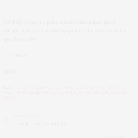
Por hoje é isso, só para a gente não achar que é
obrigada a ficar usando roupinhas clarinhas sempre
que fizer calor!
HUA HUA
BJÓN
TAGS:
CALÇA ESTAMPADA
,
CALÇA FLORAL
,
CALOR
,
CHILLI BEANS
,
DAI
BAGS
,
LE CHARM
,
MUNDIAL CALÇADOS
,
PLUS SIZE
,
REGATA
,
RENNER
,
VERÃO
PREVIOUS ARTICLE
O verão é cruel com a gorda
NEXT ARTICLE