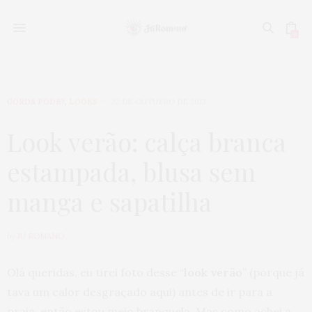
0
GORDA PODE?
,
LOOKS
22 DE OUTUBRO DE 2013
Look verão: calça branca
estampada, blusa sem
manga e sapatilha
by
JU ROMANO
Olá queridas, eu tirei foto desse “
look verão
” (porque já
tava um calor desgraçado aqui) antes de ir para a
praia, então estou meio branquela. Mas como achei a