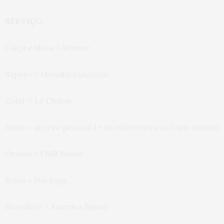
SERVIÇO:
Calça e blusa > Renner
Sapato > Mundial Calçados
Colar > Le Charm
Anéis > acervo pessoal ( = eu não lembro as lojas exatas)
Óculos > Chilli Beans
Bolsa > Dai Bags
Bracelete > America Bijoux