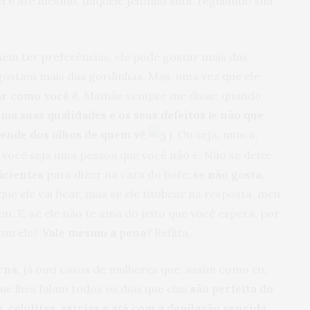
l e até mesmo, daquele jeitinho sutil, regulando sua
m ter preferências, ele pode gostar mais das
ostam mais das gordinhas. Mas, uma vez que ele
ar como você é
. Mamãe sempre me disse: quando
ama suas qualidades e os seus defeitos (e não que
epende dos olhos de quem vê
)
. Ou seja, nunca,
você seja uma pessoa que você não é. Não se deixe
icientes
para dizer na cara do bofe:
se não gosta,
que ele vai ficar, mas se ele titubear na resposta, meu
im. E, se ele não te ama do jeito que você espera, por
com ele?
Vale mesmo a pena?
Reflita.
erna
, já ouvi casos de mulheres que, assim como eu,
e lhes falam todos os dias que elas
são perfeita do
 celulites, estrias e até com a depilação vencida
.