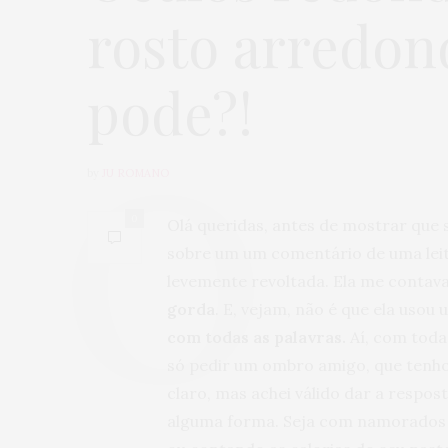
rosto arredo
pode?!
by
JU ROMANO
0
Olá queridas, antes de mostrar que s
sobre um um comentário de uma leito
levemente revoltada. Ela me contava
gorda
. E, vejam, não é que ela usou
com todas as palavras.
Aí, com toda 
só pedir um ombro amigo, que tenho
claro, mas achei válido dar a respos
alguma forma. Seja com namorados