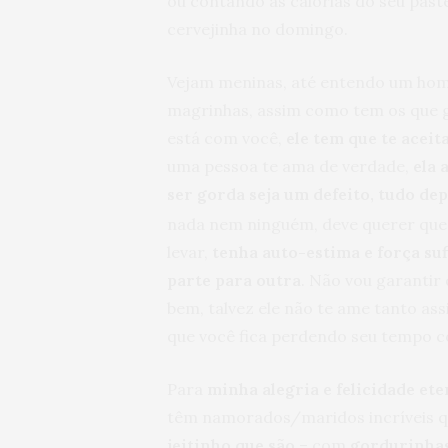
ou contando as calorias do seu paste
cervejinha no domingo.
Vejam meninas, até entendo um home
magrinhas, assim como tem os que g
está com você,
ele tem que te aceit
uma pessoa te ama de verdade,
ela 
ser gorda seja um defeito, tudo d
nada nem ninguém, deve querer que 
levar,
tenha auto-estima e força suf
parte para outra
. Não vou garantir 
bem, talvez ele não te ame tanto ass
que você fica perdendo seu tempo 
Para
minha alegria e felicidade et
têm namorados/maridos incríveis qu
jeitinho que são
– com
gordurinhas,