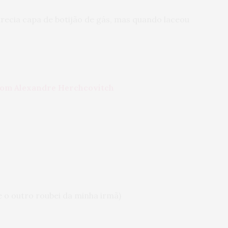
recia capa de botijão de gás, mas quando laceou
 com Alexandre Herchcovitch
e o outro roubei da minha irmã)