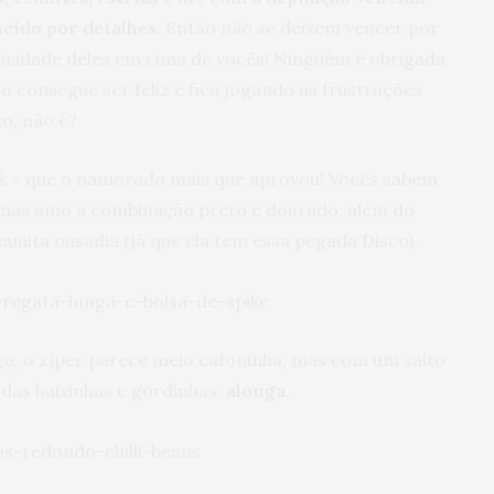
cido por detalhes
. Então não se deixem vencer por
licidade deles em cima de vocês! Ninguém é obrigada
o consegue ser feliz e fica jogando as frustrações
o, não é?
ook – que o namorado mais que aprovou! Vocês sabem
, mas amo a combinação preto e dourado, além do
uuuita ousadia (já que ela tem essa pegada Disco).
ça, o zíper parece meio cafoninha, mas com um salto
 das baixinhas e gordinhas:
alonga.