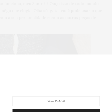
o funciona, meu Santo?!? Ouço isso de todo mundo,
êga que elogia. Olha só, gata,
você pode usar o que
com a sua personalidade e com as outras peças de