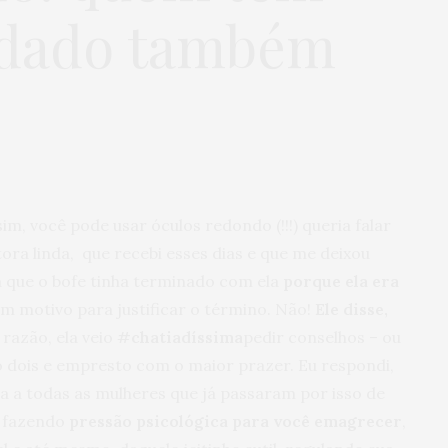
ndado também
im, você pode usar óculos redondo (!!!) queria falar
ra linda, que recebi esses dias e que me deixou
 que o bofe tinha terminado com ela
porque ela era
 um motivo para justificar o término. Não!
Ele disse,
razão, ela veio
#chatiadíssima
pedir conselhos – ou
 dois e empresto com o maior prazer. Eu respondi,
ta a todas as mulheres que já passaram por isso de
 fazendo
pressão psicológica para você emagrecer
,