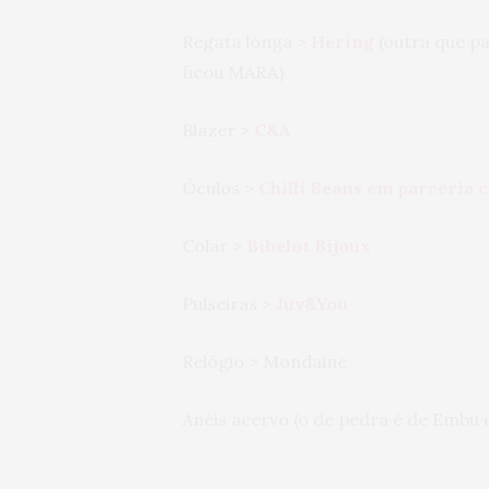
Regata longa >
Hering
(outra que pa
ficou MARA)
Blazer >
C&A
Óculos >
Chilli Beans em parceria
Colar >
Bibelot Bijoux
Pulseiras >
Juv&You
Relógio > Mondaine
Anéis acervo (o de pedra é de Embu 