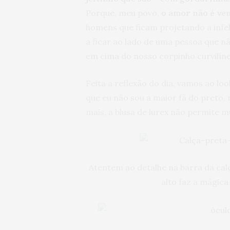
Porque, meu povo,
o amor não é ven
homens que ficam projetando a infe
a ficar ao lado de uma pessoa que nã
em cima do nosso corpinho curvilíne
Feita a reflexão do dia, vamos ao l
que eu não sou a maior fã do preto
mais, a blusa de lurex não permite m
Atentem ao detalhe na barra da cal
alto faz a mágica