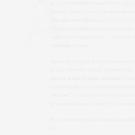
0
Ai, como
eu AMO cores
! Sério, não 
fashion quando você tem
uma peça d
plus size rosa fúcsia
da
Kiss Flower
A minha escolhida para esse look foi 
mais fino – chiquérrimo! – e eu
usei 
cunhado
ontem.
Mas o que é legal de cores intensas
peças coloridas e lisas, fazendo tip
deixar a saia brilhar sozinha
, e ai
combinação. Você tem
uma infinida
“vencer”
– sabe quando uma coisa tá
peça vencida no armário?!? Não rola
Bom, eu achei um look
feminino, del
só: