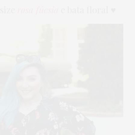
size
rosa fúcsia
e bata floral ♥