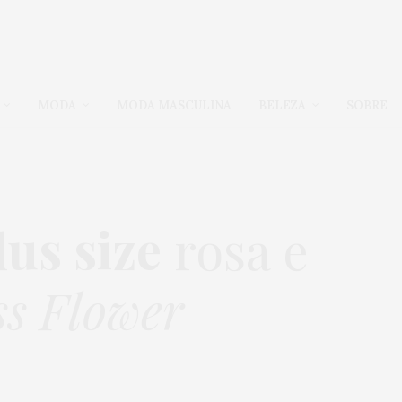
MODA
MODA MASCULINA
BELEZA
SOBRE
us size
rosa e
ss Flower