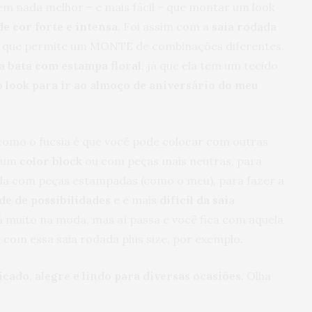
tem nada melhor – e mais fácil – que montar um look
e cor forte e intensa
. Foi assim com a
saia rodada
, que permite um MONTE de combinações diferentes.
a
bata com estampa floral
, já que ela tem um tecido
o look para ir ao almoço de aniversário do meu
 como o fucsia é que você pode colocar com outras
o um
color block
ou com peças mais neutras, para
nda com peças estampadas (como o meu), para fazer a
de de possibilidades
e é mais
difícil da saia
 muito na moda, mas aí passa e você fica com aquela
 com essa saia rodada plus size, por exemplo.
icado, alegre e lindo para diversas ocasiões
. Olha