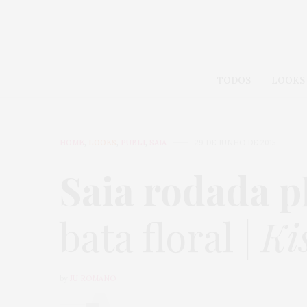
TODOS
LOOKS
HOME
,
LOOKS
,
PUBLI
,
SAIA
29 DE JUNHO DE 2015
Saia rodada pl
bata floral |
Ki
by
JU ROMANO