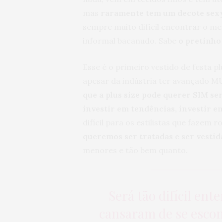
mas
raramente tem um decote sexy
sempre muito difícil encontrar o mei
informal bacanudo. Sabe
o pretinho
Esse é o primeiro vestido de festa p
apesar da indústria ter avançado 
que a plus size pode querer SIM ser
investir em tendências, investir em
difícil para os estilistas que fazem
queremos ser tratadas e ser vesti
menores e tão bem quanto.
Será tão difícil en
cansaram de se esco