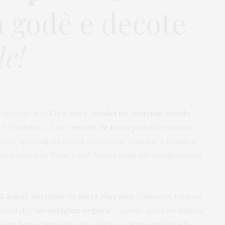
a godê e decote
le!
 vestido @.@ Ele é
sexy, moderno, tem um tecido
o e feminino… Um
vestido de festa plus size curto
ques, que exijam social completo, mas para baladas
em barzinhos finos e até festas mais informais, como
il achar vestidos de festa plus size
e quando tem ou
chamo de
“modelagem segura”
, aquela que não marca
é um bom caimento que deixa o corpo equilibrado,