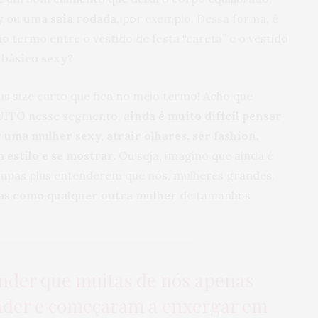
 ou uma saia rodada
, por exemplo. Dessa forma, é
o termo entre o vestido de festa “careta” e o vestido
 básico sexy?
lus size curto que fica no meio termo! Acho que
MUITO nesse segmento,
ainda é muito difícil pensar
 uma mulher sexy, atrair olhares, ser fashion,
 estilo e se mostrar.
Ou seja, imagino que ainda é
 roupas plus entenderem que nós, mulheres grandes,
das como qualquer outra mulher
de tamanhos
tender que muitas de nós apenas
nder e começaram a enxergar em