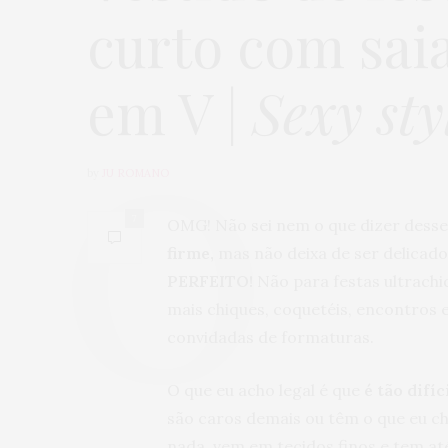
curto com sai
em V |
Sexy sty
by
JU ROMANO
7
OMG! Não sei nem o que dizer desse
firme,
mas não deixa de ser delicad
PERFEITO!
Não para festas ultrachi
mais chiques, coquetéis, encontros 
convidadas de formaturas.
O que eu acho legal é que
é tão difíc
são caros demais ou têm o que eu 
nada, vem em tecidos finos e tem at