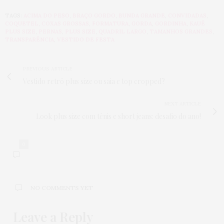
TAGS:
ACIMA DO PESO
,
BRAÇO GORDO
,
BUNDA GRANDE
,
CONVIDADAS
,
COQUETEL
,
COXAS GROSSAS
,
FORMATURA
,
GORDA
,
GORDINHA
,
KAUÊ
PLUS SIZE
,
PERNAS
,
PLUS SIZE
,
QUADRIL LARGO
,
TAMANHOS GRANDES
,
TRANSPARÊNCIA
,
VESTIDO DE FESTA
PREVIOUS ARTICLE
Vestido retrô plus size ou saia e top cropped?
NEXT ARTICLE
Look plus size com tênis e short jeans: desafio do ano!
0
NO COMMENTS YET
Leave a Reply