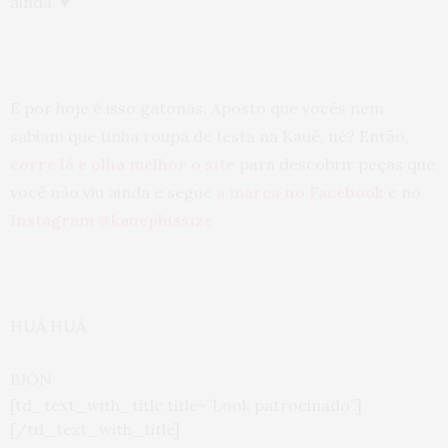
ainda. ♥
E por hoje é isso gatonas. Aposto que vocês nem
sabiam que tinha roupa de festa na Kauê, né? Então,
corre lá e olha melhor o site
para descobrir peças que
você não viu ainda e segue
a marca no Facebook
e no
Instagram @kaueplussize
HUÁ HUÁ
BJÓN
[td_text_with_title title=”Look patrocinado”]
[/td_text_with_title]