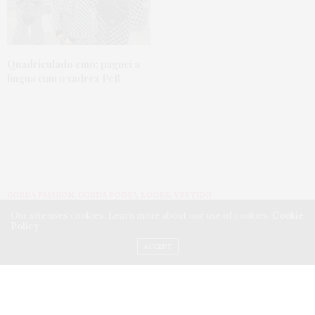
Quadriculado emo:
paguei a
língua com o xadrez PeB
GORDA FASHION
,
GORDA PODE?
,
LOOKS
,
VESTIDO
9 DE DEZEMBRO DE 2014
Our site uses cookies. Learn more about our use of cookies:
Cookie
Policy
Vestido retrô plus size ou
ACCEPT
saia e top cropped?
by
JU ROMANO