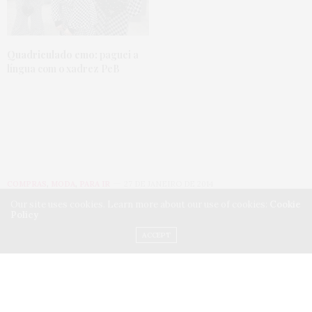
Quadriculado emo:
paguei a
língua com o xadrez PeB
COMPRAS
,
MODA
,
PARA IR
27 DE JANEIRO DE 2014
Our site uses cookies. Learn more about our use of cookies:
Cookie
Bazar Pop Plus Size
Policy
ACCEPT
edição de verão 2014
by
JU ROMANO