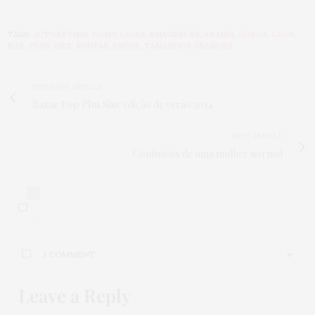
TAGS:
AUTOESTIMA
,
COMO LIDAR
,
EMAGRECER
,
FRANJA
,
GORDA
,
LOOK
,
MÃE
,
PLUS SIZE
,
ROUPAS
,
SAÚDE
,
TAMANHOS GRANDES
PREVIOUS ARTICLE
Bazar Pop Plus Size edição de verão 2014
NEXT ARTICLE
Confissões de uma mulher normal
1
1 COMMENT
Leave a Reply
LAYNE CRIS
DISSE:
Amei cada resposta para os itens da lista!!