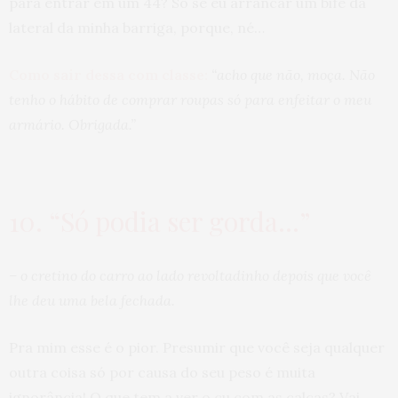
para entrar em um 44? Só se eu arrancar um bife da
lateral da minha barriga, porque, né…
Como sair dessa com classe:
“acho que não, moça. Não
tenho o hábito de comprar roupas só para enfeitar o meu
armário. Obrigada.”
10. “Só podia ser gorda…”
– o cretino do carro ao lado revoltadinho depois que você
lhe deu uma bela fechada.
Pra mim esse é o pior. Presumir que você seja qualquer
outra coisa só por causa do seu peso é muita
ignorância! O que tem a ver o cu com as calças? Vai