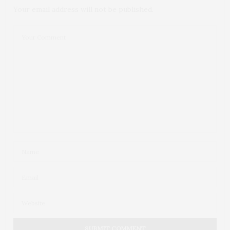
14 DE ABRIL DE 2016 ÀS 1:39 PM
Your email address will not be published.