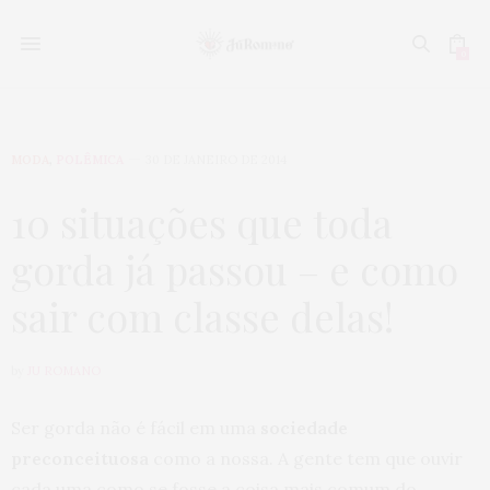
0
MODA
,
POLÊMICA
30 DE JANEIRO DE 2014
10 situações que toda
gorda já passou – e como
sair com classe delas!
by
JU ROMANO
Ser gorda não é fácil em uma
sociedade
preconceituosa
como a nossa. A gente tem que ouvir
cada uma como se fosse a coisa mais comum do