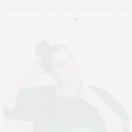
descolada pra cair brilhando na
noite
♥