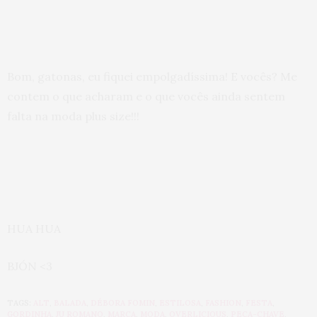
Bom, gatonas, eu fiquei empolgadíssima! E vocês? Me
contem o que acharam e o que vocês ainda sentem
falta na moda plus size!!!
HUA HUA
BJÓN <3
TAGS:
ALT
,
BALADA
,
DÉBORA FOMIN
,
ESTILOSA
,
FASHION
,
FESTA
,
GORDINHA
,
JU ROMANO
,
MARCA
,
MODA
,
OVERLICIOUS
,
PEÇA-CHAVE
,