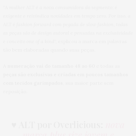
“
A mulher ALT é a nova consumidora do segmento; é
exigente e reivindica novidades em tempo zero. Por isso, a
ALT é fashion forward com pegada de slow fashion, todas
as peças são de design autoral e pensadas na exclusividade
e conceito one of a kind
“, explicou a marca em palavras
tão bem elaboradas quando suas peças.
A
numeração vai do tamanho 48 ao 60
e todas as
peças são exclusivas e criadas em poucos tamanhos
com tecidos garimpados
, sua maior parte sem
reposição.
♥ ALT por Overlicious:
nova
marca plus size jovem e