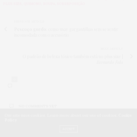
PLUS SIZE
,
QUIMONO
,
ROUPA
,
SOBREPOSIÇÃO
PREVIOUS ARTICLE
Pescoço gordo
: como usar gargantilhas sem se sentir
incomodada com o acessório
NEXT ARTICLE
O padrão de beleza tóxico também está no plus size |
Bernardo Fala
0
NO COMMENTS YET
Our site uses cookies. Learn more about our use of cookies:
Cookie
Policy
Leave a Reply
ACCEPT