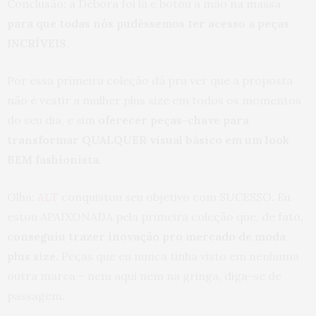
Conclusão: a Débora foi lá e botou a mão na massa
para que todas nós pudéssemos ter acesso a peças
INCRÍVEIS
.
Por essa primeira coleção dá pra ver que a proposta
não é vestir a mulher plus size em todos os momentos
do seu dia, e sim
oferecer peças-chave para
transformar QUALQUER visual básico em um look
BEM fashionista.
Olha:
ALT
conquistou seu objetivo com SUCESSO. Eu
estou APAIXONADA pela primeira coleção que, de fato
,
conseguiu trazer inovação pro mercado de moda
plus size.
Peças que eu nunca tinha visto em nenhuma
outra marca – nem aqui nem na gringa, diga-se de
passagem.