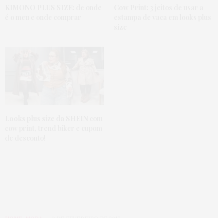
KIMONO PLUS SIZE:
de onde
Cow Print:
3 jeitos de usar a
é o meu e onde comprar
estampa de vaca em looks plus
size
Looks plus size da SHEIN
com
cow print, trend biker e cupom
de desconto!