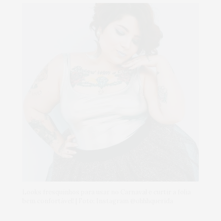
Looks fresquinhos para usar no Carnaval e curtir a folia
bem confortável! | Foto: Instagram @ohhhquerida