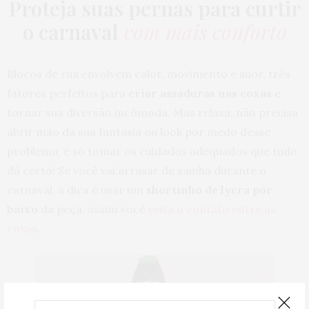
Proteja suas pernas para curtir
o carnaval
com mais conforto
Blocos de rua envolvem calor, movimento e suor, três
fatores perfeitos para
criar assaduras nas coxas
e
tornar sua diversão incômoda. Mas relaxa, não precisa
abrir mão da sua fantasia ou look por medo desse
problema, é só tomar os cuidados adequados que tudo
dá certo! Se você vai arrasar de sainha durante o
carnaval, a dica é usar um
shortinho de lycra por
baixo
da peça, assim você
evita o contato entre as
coxas
.