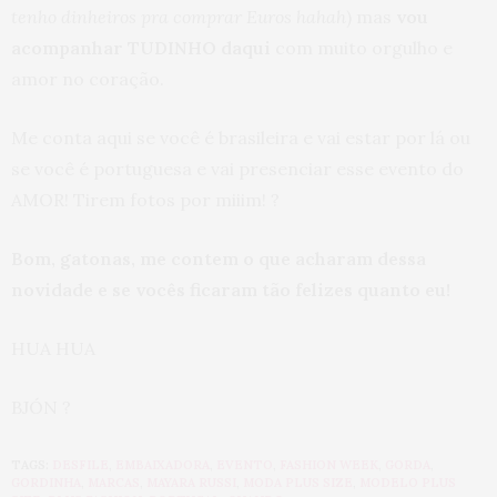
tenho dinheiros pra comprar Euros hahah
) mas
vou
acompanhar TUDINHO daqui
com muito orgulho e
amor no coração.
Me conta aqui se você é brasileira e vai estar por lá ou
se você é portuguesa e vai presenciar esse evento do
AMOR! Tirem fotos por miiim! ?
Bom, gatonas, me contem o que acharam dessa
novidade e se vocês ficaram tão felizes quanto eu!
HUA HUA
BJÓN ?
TAGS:
DESFILE
,
EMBAIXADORA
,
EVENTO
,
FASHION WEEK
,
GORDA
,
GORDINHA
,
MARCAS
,
MAYARA RUSSI
,
MODA PLUS SIZE
,
MODELO PLUS