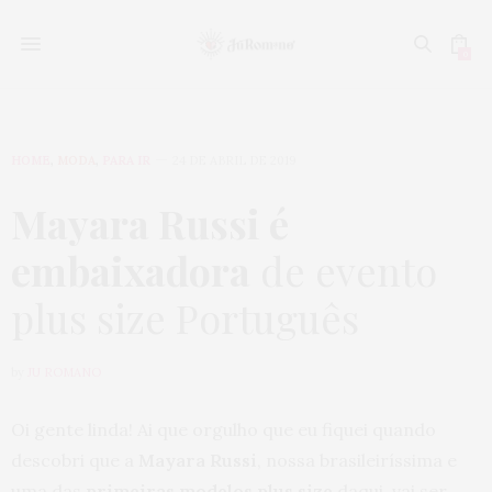
0
HOME
,
MODA
,
PARA IR
24 DE ABRIL DE 2019
Mayara Russi é
embaixadora
de evento
plus size Português
by
JU ROMANO
Oi gente linda! Ai que orgulho que eu fiquei quando
descobri que a
Mayara Russi
, nossa brasileiríssima e
uma das
primeiras modelos plus size
daqui, vai ser