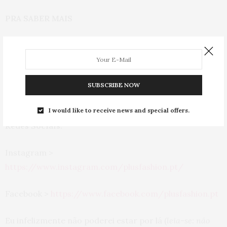
PRA SABER MAIS
Site:
http://plusfashion.pt/
Data:
18 e 19 de maio
SUBSCRIBE NOW
Local:
Palácio Baldaya, Lisboa, Portugal
I would like to receive news and special offers.
Redes Sociais:
Instagram >
https://www.instagram.com/plusfashion.pt/
Facebook >
https://www.facebook.com/plusfashion.pt
Eu infelizmente não poderei estar por lá (
leia-se: não