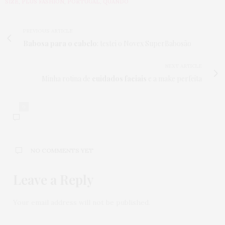
SIZE
,
PLUS FASHION
,
PORTUGAL
,
QUANDO
PREVIOUS ARTICLE
Babosa para o cabelo
: testei o Novex SuperBabosão
NEXT ARTICLE
Minha rotina de
cuidados faciais
e a make perfeita
0
NO COMMENTS YET
Leave a Reply
Your email address will not be published.