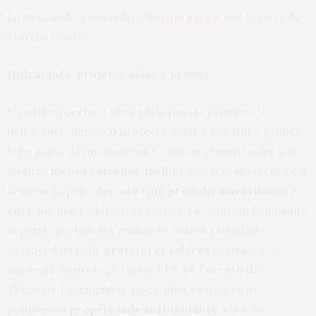
Eu tô usando e amando o
Serum Facial Pot Pourri da
Marina Smith
Hidratante, protetor solar e primer
Na ordem certa, o ideal seria passar primeiro o
hidratante, depois o protetor solar e por fim o primer,
logo antes da maquiagem. Como eu sempre acho que
quanto menos camadas, melhor
fica o acabamento e a
textura da pele,
descobri um produto maravilhoso 3
em 1
que une todas essas etapas. Ele contém Esqualano
vegetal, que hidrata enquanto retém a umidade
essencial da pele;
protetores solares
derivados de
minerais de proteção solar FPS 45; Ferento de
Thermus Thermphilus, que é uma enzima com
ponderosa
propriedade antioxidante
; óleo de