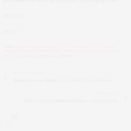
novidade e se vocês ficaram tão felizes quanto eu!
HUA HUA
BJÓN ?
TAGS:
DESFILE
,
EMBAIXADORA
,
EVENTO
,
FASHION WEEK
,
GORDA
,
GORDINHA
,
MARCAS
,
MAYARA RUSSI
,
MODA PLUS SIZE
,
MODELO PLUS
SIZE
,
PLUS FASHION
,
PORTUGAL
,
QUANDO
PREVIOUS ARTICLE
Babosa para o cabelo
: testei o Novex SuperBabosão
NEXT ARTICLE
Minha rotina de
cuidados faciais
e a make perfeita
0