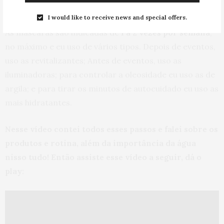
mesma.
I would like to receive news and special offers.
As máscaras são indicadas de
1 a 2 vezes por semana
,
no máximo e eu uso de vários tipos. Depois de eventos,
uso as revitalizantes; Antes de eventos, uso as
iluminadoras; para controlar a oleosidade eu uso as de
argila; e para tirar os minutos de autocuidado eu uso as
mais hidratantes.
Nesse vídeo contei todos esses passos e falei sobre os
produtos e rotina, além da importância da água
nisso tudo! Então assiste esse vídeo a seguir, dá o
play: