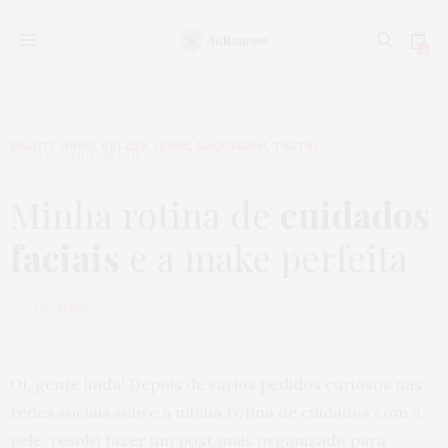
0
BEAUTY NEWS
,
BELEZA
,
HOME
,
MAQUIAGEM
,
TESTEI
25 DE ABRIL DE 2019
Minha rotina de
cuidados
faciais
e a make perfeita
by
JU ROMANO
Oi, gente linda! Depois de vários pedidos curiosos nas
redes sociais sobre a minha rotina de cuidados com a
pele, resolvi fazer um post mais organizado para