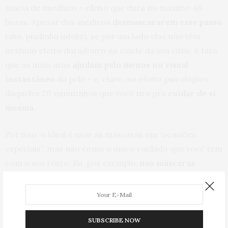
macia de imediato – efeito que dura no máximo 48
horas. Apesar dos médicos
desmascararem esse passo
(ahá, piadinha infeliz), se por um lado elas não têm
nenhum efeito duradouro na saúde da sua cútis, é fato
que as máscaras
ajudam pelo menos no visual
instantâneo
da pele – e, claro, no efeito psicológico
daqueles 20 minutinhos que você tira pra
cuidar de si
mesma.
Por isso, o ideal é usar as máscaras em “ocasiões
especiais”, mas não como o único cuidado que você tem
com o seu rosto. Eu, por exemplo,
uso máscaras
faciais depois de trabalhos muito cansativos
, antes
de eventos que eu queira estar deslumbrante, para dar
uma secadinha a mais na oleosidade ou quando eu
quero tirar uns minutos
para fazer um ritual comigo
SUBSCRIBE NOW