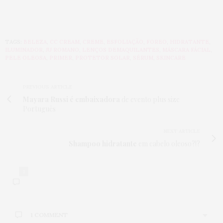
TAGS:
BELEZA
,
CC CREAM
,
CREME
,
ESFOLIAÇÃO
,
FOREO
,
HIDRATANTE
,
ILUMINADOR
,
JU ROMANO
,
LENÇOS DEMAQUILANTES
,
MÁSCARA FÁCIAL
,
PELE OLEOSA
,
PRIMER
,
PROTETOR SOLAR
,
SÉRUM
,
SKINCARE
PREVIOUS ARTICLE
Mayara Russi é embaixadora
de evento plus size
Português
NEXT ARTICLE
Shampoo hidratante
em cabelo oleoso?!?
1
1 COMMENT