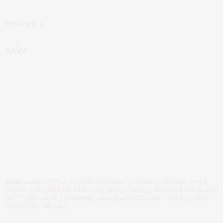
HUA HUA
BJÓN
TAGS:
ALINE ZATTAR
,
DESFILE
,
FASHION WEEKEND PLUS SIZE
,
FWPS
,
GORDA
,
GORDINHA
,
INVERNO 2014
,
LONGA
,
LONGO
,
MAISON ZANK
,
MARRI
GATTÔ
,
MELINDE
,
PERNAMBUCANAS
,
PLUS SIZE
,
SAIA
,
VESTIDO
,
XICA
VAIDO
,
XICA VAIDOSA