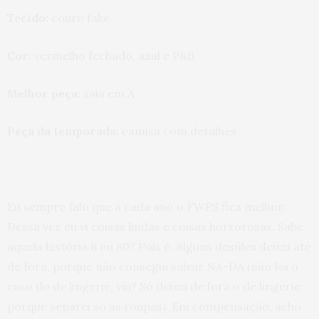
Tecido:
couro fake
Cor:
vermelho fechado, azul e P&B
Melhor peça:
saia em A
Peça da temporada:
camisa com detalhes
Eu sempre falo que a cada ano o FWPS fica melhor.
Dessa vez eu vi coisas lindas e coisas horrorosas. Sabe
aquela história 8 ou 80? Pois é. Alguns desfiles deixei até
de fora, porque não consegui salvar NA-DA (não foi o
caso do de lingerie, viu? Só deixei de fora o de lingerie
porque separei só as roupas). Em compensação, acho