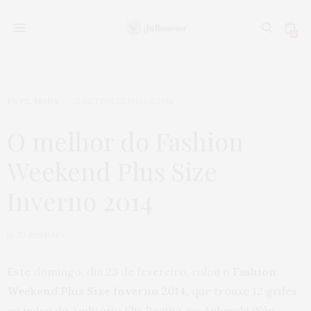
0
FWPS
,
MODA
25 DE FEVEREIRO DE 2014
O melhor do Fashion
Weekend Plus Size
Inverno 2014
by
JU ROMANO
Este domingo, dia 23 de fevereiro, rolou o
Fashion
Weekend Plus Size Inverno 2014,
que trouxe 12 grifes
ao palco do Auditório Elis Regina, no Anhembi (São