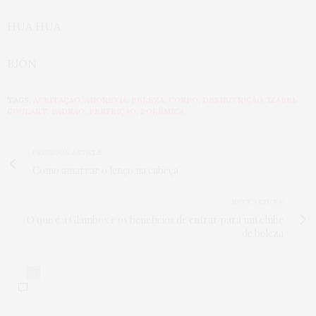
HUA HUA
BJÓN
TAGS:
ACEITAÇÃO
,
ANOREXIA
,
BELEZA
,
CORPO
,
DESNUTRIÇÃO
,
IZABEL
GOULART
,
PADRÃO
,
PERFEIÇÃO
,
POLÊMICA
PREVIOUS ARTICLE
Como amarrar o lenço na cabeça
NEXT ARTICLE
O que é a Glambox e os benefícios de entrar para um clube
de beleza
1