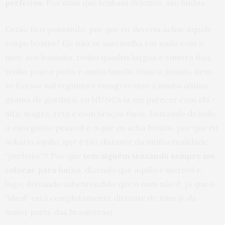
perfeitos.
Por mais que tenham defeitos, são lindos.
Então fico pensando, por que eu deveria achar aquele
corpo bonito? Ele não se assemelha em nada com o
meu: sou baixinha, tenho quadris largos e cintura fina,
tenho pouco peito e muita bunda. Nunca, jamais, nem
se fizesse mil regimes e emagrecesse a minha última
grama de gordura, eu NUNCA ia me parecer com ela –
alta, magra, reta e com braços finos. Deixando de lado
o meu gosto pessoal e o que eu acho bonito, por que eu
acharia aquilo, que é tão distante da minha realidade,
“perfeito”?! Por que
tem alguém tentando sempre me
colocar para baixo
, dizendo que aquilo é incrível e,
logo, deixando subentendido que o meu não é, já que o
“ideal” está completamente distante de mim (e da
maior parte das brasileiras).