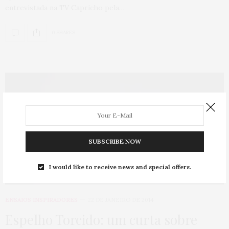
entrevistada na TV Capricho pela…
0 SHARES
SUBSCRIBE NOW
I would like to receive news and special offers.
ENSAIOS INSPIRADORES
22 DE JANEIRO DE 2014
Espelho Torcido: um curta sobre