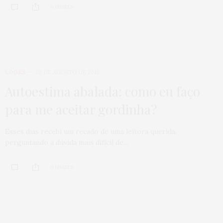
0 SHARES
LOOKS
20 DE AGOSTO DE 2013
Autoestima abalada: como eu faço
para me aceitar gordinha?
Esses dias recebi um recado de uma leitora querida,
perguntando a dúvida mais difícil de…
0 SHARES