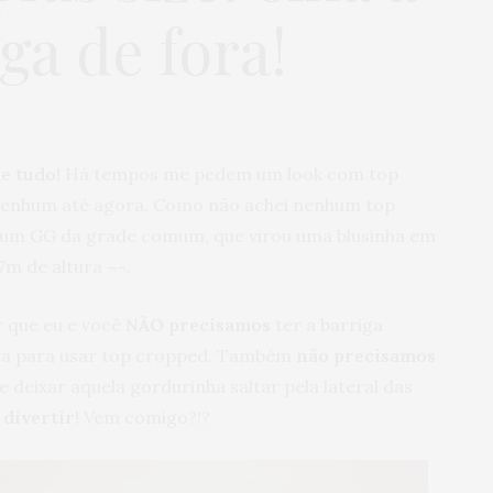
ga de fora!
de tudo!
Há tempos me pedem um look com top
nenhum até agora. Como não achei nenhum top
r um GG da grade comum, que virou uma blusinha em
57m de altura ¬¬.
r que eu e você
NÃO precisamos
ter a barriga
iva para usar top cropped. Também
não precisamos
e deixar aquela gordurinha saltar pela lateral das
divertir!
Vem comigo?!?