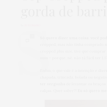
gorda de barri
by
JU ROMANO
3
Só quero dizer uma coisa: você po
cropped, mas não tinha comprado 
cropped plus size, tive que compra
mim – porque, né, não tá fácil ter 1,
Enfim, o que vale é a intenção e dize
chapada, trincada, bolada ou negat
ter vergonha
de levantar os braços 
calças. Quer saber?!
Eu só quero me 