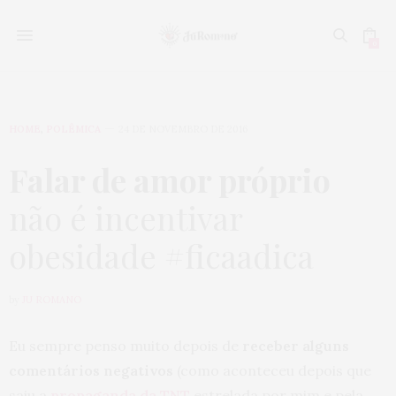
0
HOME
,
POLÊMICA
24 DE NOVEMBRO DE 2016
Falar de amor próprio
não é incentivar
obesidade #ficaadica
by
JU ROMANO
Eu sempre penso muito depois de
receber alguns
comentários negativos
(como aconteceu depois que
saiu a
propaganda da TNT
estrelada por mim e pela