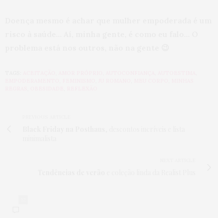
Doença mesmo é achar que mulher empoderada é um
risco à saúde… Aí, minha gente, é como eu falo… O
problema está nos outros, não na gente 😉
TAGS:
ACEITAÇÃO
,
AMOR PRÓPRIO
,
AUTOCONFIANÇA
,
AUTOESTIMA
,
EMPODERAMENTO
,
FEMINISMO
,
JU ROMANO
,
MEU CORPO
,
MINHAS
REGRAS
,
OBESIDADE
,
REFLEXÃO
PREVIOUS ARTICLE
Black Friday na Posthaus
, descontos incríveis e lista
minimalista
NEXT ARTICLE
Tendências de verão
e coleção linda da Realist Plus
12