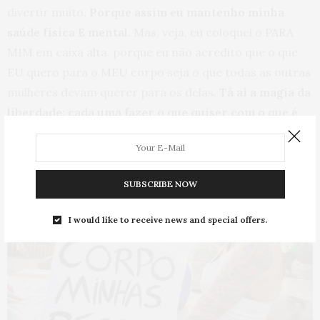
divertir muito.
Porque assim eu mantenho minha
saúde física E mental.
Mas, veja, eu coloquei o PARA
MIM em caixa alta, porque eu não acredito que o que
EU quero para o MEU corpo seja o que todas as outras
mulheres devam querer para os delas.
Tá aí a magia da
liberdade: cada uma fazer o que quiser com o que é
seu.
SUBSCRIBE NOW
I would like to receive news and special offers.