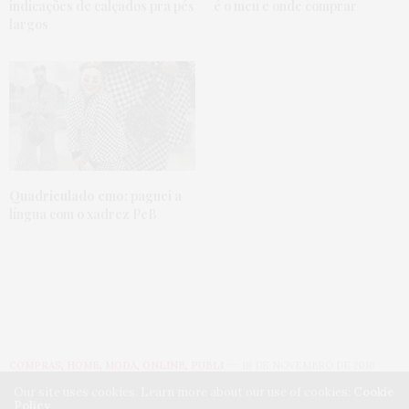
Nossa Ju,que gente sem noção, socorro. Eu nunca
indicações de calçados pra pés
é o meu e onde comprar
comento mas sempre te sigo, e visto 36. Quem vê
largos
deve achar que eu tô super bem com meu corpo,
mas até hoje tem gente que me chama de gorda
porque sou bunduda e bem baixinha. Falaram que
me achavam mais bonita quando estava mais
magra (porque tava doente). Tô no meu peso
ideal,faço exercício… Essas pessoas não estão
preocupadas com a nossa saúde, só querem meter
o bedelho na vida alheia. Continue fazendo seu
trabalho que inspira a mim e a tantas outras
mulheres, de todos os tamanhos, a se amarem mais.
Quadriculado emo:
paguei a
Beijão 🙂
língua com o xadrez PeB
24 DE NOVEMBRO DE 2016 ÀS 5:24 PM
JULISSA
DISSE:
POLIS MENJALANKAN TUGAS MENJAGA
KEAMANAN NEAEAA.PGRJUMPARN MEMECAH
BELAH RAKYAT ADALAH SATU KESALAHAN
YANG BESAR.SYABAS DAN AMBIL TINDAKAN
YANG SEWAJARNYA.
COMPRAS
,
HOME
,
MODA
,
ONLINE
,
PUBLI
18 DE NOVEMBRO DE 2016
10 DE MARÇO DE 2017 ÀS 3:24 AM
Our site uses cookies. Learn more about our use of cookies:
Cookie
Policy