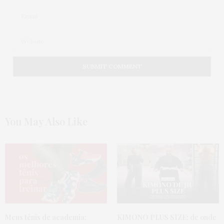
Tem razão, seu blog é inspirador!É bom existir
pessoas nesse mundo que entende como a gente se
sente
29 DE NOVEMBRO DE 2016 ÀS 1:39 PM
CAROL
DISSE:
Seu trabalho é lindo, obrigada por ser uma
inspiração para meninas que se sentem fora do
padrão. Eu me identifico com seu tipo físico, seus
looks me incentivam a ousar mais, me arrumar,
ficar mais feliz com minha aparência. Não se
desanime com as críticas e o ódio gratuito =*
You May Also Like
28 DE NOVEMBRO DE 2016 ÀS 8:00 PM
RITINHA
DISSE:
Certíssima gata, claro que a regra é ter boa saúde e
ser feliz, mas eu preciso ser feliz com o meu corpo
do jeito que é, vc é dez beijos gata, sou sua fã
24 DE NOVEMBRO DE 2016 ÀS 6:17 PM
GABRIELA IBA
DISSE:
Meus tênis de academia:
KIMONO PLUS SIZE:
de onde