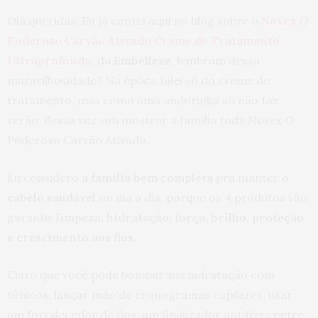
Olá queridas! Eu já contei aqui no blog sobre o
Novex O
Poderoso Carvão Ativado Creme de Tratamento
Ultraprofundo
, da
Embelleze
, lembram dessa
maravilhosidade? Na época falei só do creme de
tratamento, mas como uma andorinha só não faz
verão, dessa vez vim mostrar a família toda Novex O
Poderoso Carvão Ativado.
Eu considero
a família bem completa
pra manter o
cabelo saudável
no dia a dia, porque os 4 produtos vão
garantir
limpeza, hidratação, força, brilho, proteção
e crescimento aos fios.
Claro que você pode bombar sua hidratação com
tônicos, lançar mão de cronogramas capilares, usar
um fortalecedor de fios, um finalizador antifrizz entre