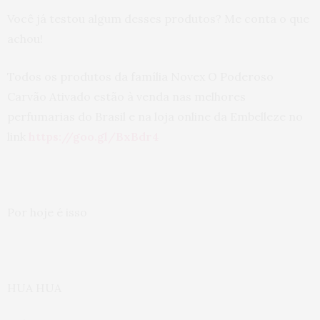
Você já testou algum desses produtos? Me conta o que
achou!
Todos os produtos da família Novex O Poderoso
Carvão Ativado estão à venda nas melhores
perfumarias do Brasil e na loja online da Embelleze no
link
https://goo.gl/BxBdr4
Por hoje é isso
HUA HUA