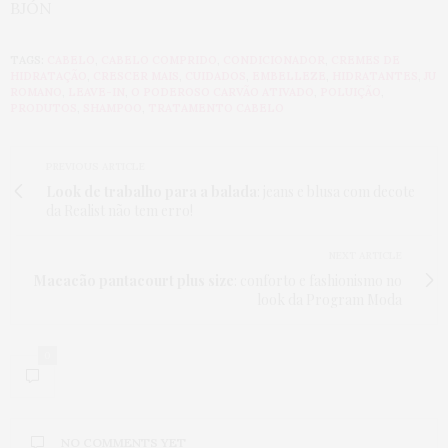
BJÓN
TAGS:
CABELO
,
CABELO COMPRIDO
,
CONDICIONADOR
,
CREMES DE
HIDRATAÇÃO
,
CRESCER MAIS
,
CUIDADOS
,
EMBELLEZE
,
HIDRATANTES
,
JU
ROMANO
,
LEAVE-IN
,
O PODEROSO CARVÃO ATIVADO
,
POLUIÇÃO
,
PRODUTOS
,
SHAMPOO
,
TRATAMENTO CABELO
PREVIOUS ARTICLE
Look de trabalho para a balada
: jeans e blusa com decote
da Realist não tem erro!
NEXT ARTICLE
Macacão pantacourt plus size
: conforto e fashionismo no
look da Program Moda
0
NO COMMENTS YET