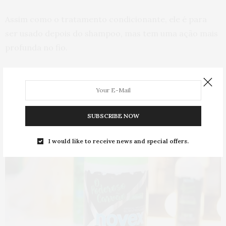
Assim como o tratamento condicionante, ele é para
ser usado depois do shampoo, mas tem uma ação mais
profunda no fio.
Pra quem tem cabelo opaco, quebradiço e com muita
queda, esse tratamento ajuda demais. Ele dá mais
força e resistência aos fios, cria uma camada de
proteção e renova a aparência dos fios.
SUBSCRIBE NOW
I would like to receive news and special offers.